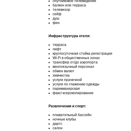
спутниковое телевидение
балкон или терраса
телевизор
сейф
душ
фен
Инфраструктура отеля:
терраса
лифт
круглосуточная стойка регистрации
Wi-Fi в общественных зонах
трансфер от/до аэропорта
многоязычный персонал
обмен валют
химчистка
услуги прачечной
услуги по глажению одежды
парикмахерская
факс/ ксерокопирование
Развлечения и спорт:
плавательный бассейн
ночные клубы
дартс
салон