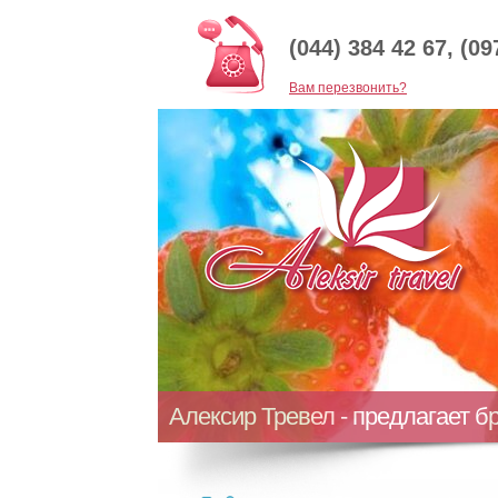
(044) 384 42 67, (09
Baм перезвонить?
Алексир Тревел - предлагает б