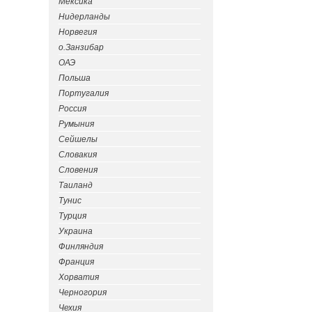
Мексика
Нидерланды
Норвегия
о.Занзибар
ОАЭ
Польша
Португалия
Россия
Румыния
Сейшелы
Словакия
Словения
Таиланд
Тунис
Турция
Украина
Финляндия
Франция
Хорватия
Черногория
Чехия