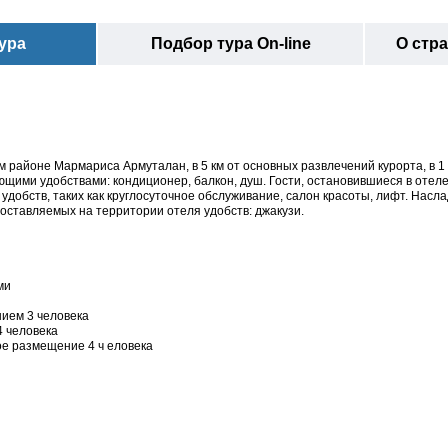
ура
Подбор тура On-line
О стр
ом районе Мармариса Армуталан, в 5 км от основных развлечений курорта, в 1 
щими удобствами: кондиционер, балкон, душ. Гости, остановившиеся в отеле
добств, таких как круглосуточное обслуживание, салон красоты, лифт. Насл
оставляемых на территории отеля удобств: джакузи.
ми
ием 3 человека
 человека
ое размещение 4 ч еловека