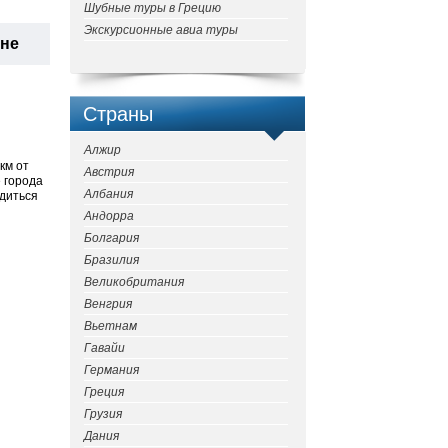
Шубные туры в Грецию
Экскурсионные авиа туры
ане
Страны
Алжир
км от
Австрия
 города
Албания
адиться
Андорра
Болгария
Бразилия
Великобритания
Венгрия
Вьетнам
Гавайи
Германия
Греция
Грузия
Дания