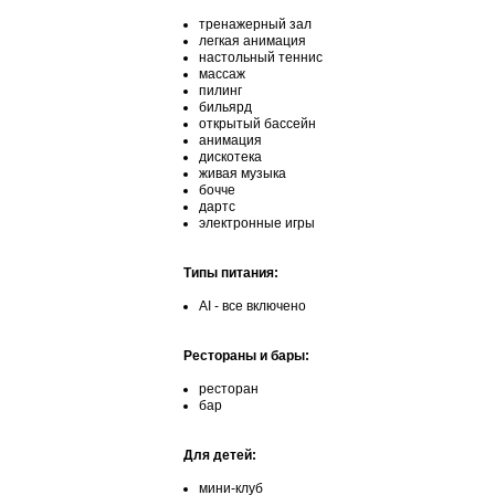
тренажерный зал
легкая анимация
настольный теннис
массаж
пилинг
бильярд
открытый бассейн
анимация
дискотека
живая музыка
бочче
дартс
электронные игры
Типы питания:
АІ - все включено
Рестораны и бары:
ресторан
бар
Для детей:
мини-клуб