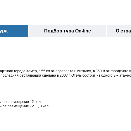
ура
Подбор тура On-line
О стр
ртного города Кемер, в 55 км от аэропорта г. Анталия, в 850 м от городского 
последняя реставрация сделана в 2007 г. Отель состоит из одного 3-х этажно
льное размещение - 2 чел
ьное размещение - 2+1, 3 чел