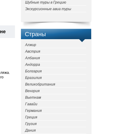
Шубные туры в Грецию
Экскурсионные авиа туры
ане
Страны
Алжир
Австрия
Албания
Андорра
Болгария
пляжа.
го
Бразилия
Великобритания
Венгрия
Вьетнам
Гавайи
Германия
Греция
Грузия
Дания