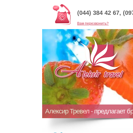
(044) 384 42 67, (09
Baм перезвонить?
Алексир Тревел - предлагает б