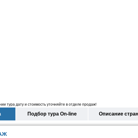
ии тура дату и стоимость уточняйте в отделе продаж!
а
Подбор тура On-line
Описание стра
АЖ