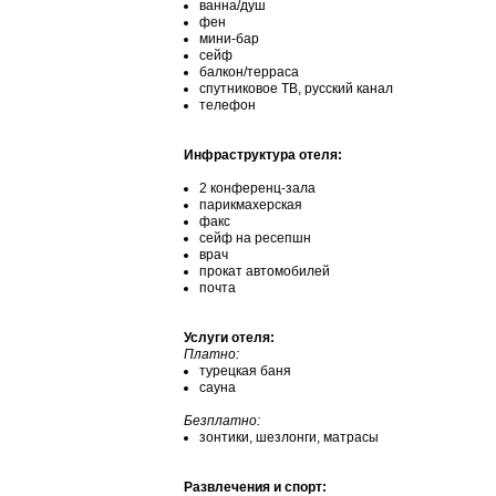
ванна/душ
фен
мини-бар
сейф
балкон/терраса
спутниковое ТВ, русский канал
телефон
Инфраструктура отеля:
2 конференц-зала
парикмахерская
факс
сейф на ресепшн
врач
прокат автомобилей
почта
Услуги отеля:
Платно:
турецкая баня
сауна
Безплатно:
зонтики, шезлонги, матрасы
Развлечения и спорт: