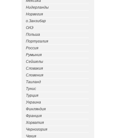
Мексика
Нидерланды
Норвегия
о.Занзибар
ОАЭ
Польша
Португалия
Россия
Румыния
Сейшелы
Словакия
Словения
Таиланд
Тунис
Турция
Украина
Финляндия
Франция
Хорватия
Черногория
Чехия