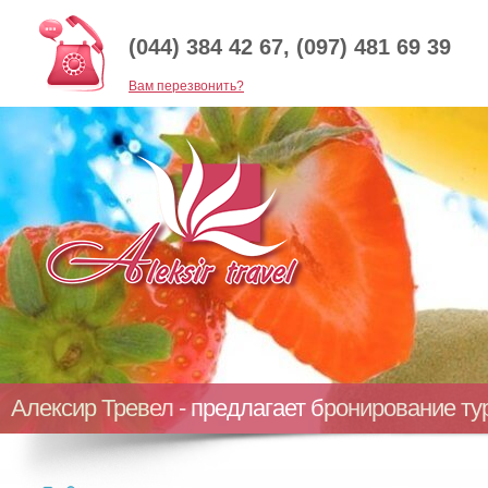
(044) 384 42 67, (097) 481 69 39
Baм перезвонить?
Алексир Тревел - предлагает бронирование т