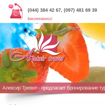
(044) 384 42 67, (097) 481 69 39
Baм перезвонить?
Алексир Тревел - предлагает бронирование т