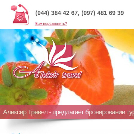
(044) 384 42 67, (097) 481 69 39
Baм перезвонить?
Алексир Тревел - предлагает бронирование т