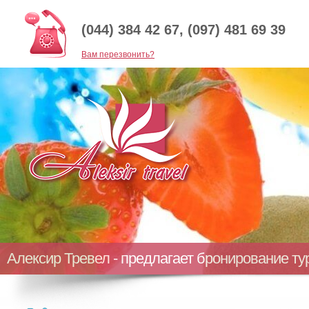
(044) 384 42 67, (097) 481 69 39
Baм перезвонить?
Алексир Тревел - предлагает бронирование т