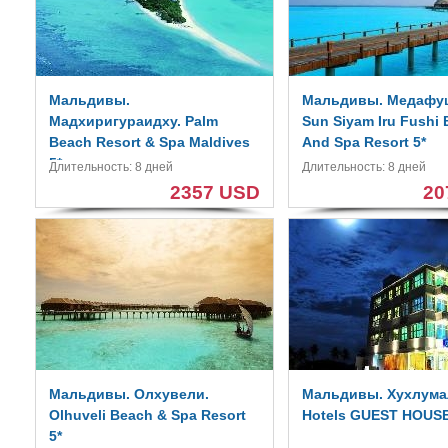
Мальдивы.
Мальдивы. Медафуш
Мадхиригураидху. Palm
Sun Siyam Iru Fushi
Beach Resort & Spa Maldives
And Spa Resort 5*
5*
Длительность: 8 дней
Длительность: 8 дней
2357 USD
20
Мальдивы. Олхувели.
Мальдивы. Хухлумал
Olhuveli Beach & Spa Resort
Hotels GUEST HOUS
5*