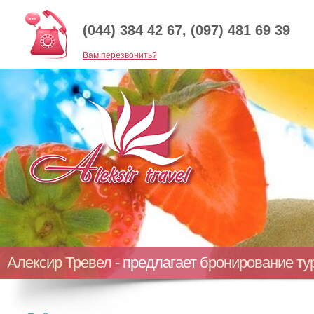
(044) 384 42 67, (097) 481 69 39
Baм перезвонить?
Алексир Тревел - предлагает бронирование т