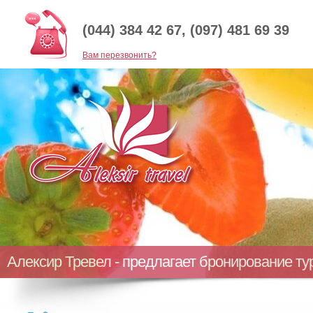
(044) 384 42 67, (097) 481 69 39
Baм перезвонить?
Алексир Тревел - предлагает бронирование т