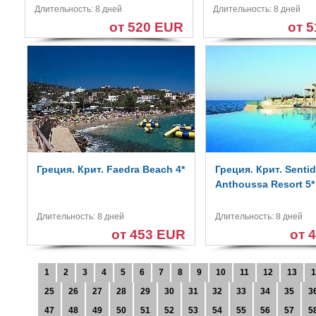
Длительность: 8 дней
Длительность: 8 дней
от 520 EUR
от 
Греция. Крит. Faedra Beach 4*
Греция. Крит. Senti
Anthoussa Resort 5*
Длительность: 8 дней
Длительность: 8 дней
от 453 EUR
от 
1
2
3
4
5
6
7
8
9
10
11
12
13
1
25
26
27
28
29
30
31
32
33
34
35
3
47
48
49
50
51
52
53
54
55
56
57
5