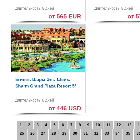
Длительность: 8 дней
Длительность: 8 дней
от 565 EUR
от 
Египет. Шарм-Эль-Шейх.
Sharm Grand Plaza Resort 5*
Длительность: 8 дней
от 446 USD
1
2
3
4
5
6
7
8
9
10
11
12
13
1
25
26
27
28
29
30
31
32
33
34
35
3