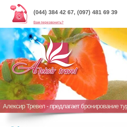
(044) 384 42 67, (097) 481 69 39
Baм перезвонить?
Алексир Тревел - предлагает бронирование т