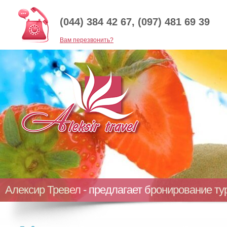
(044) 384 42 67, (097) 481 69 39
Baм перезвонить?
Алексир Тревел - предлагает бронирование т