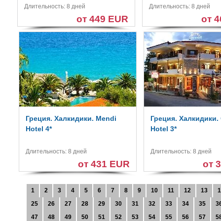
Длительность: 8 дней
Длительность: 8 дней
от 449 EUR
от 
Греция. Халкидики. Mendi
Греция. Халкидики.
Hotel 4*
Hotel 3*
Длительность: 8 дней
Длительность: 8 дней
от 431 EUR
от 
1
2
3
4
5
6
7
8
9
10
11
12
13
1
25
26
27
28
29
30
31
32
33
34
35
3
47
48
49
50
51
52
53
54
55
56
57
5