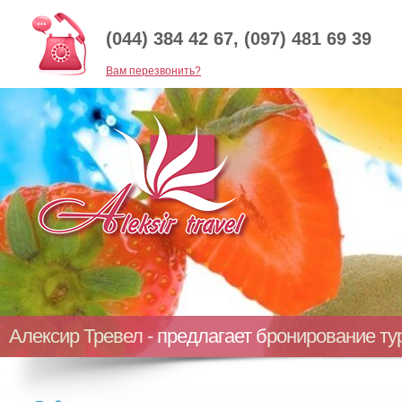
(044) 384 42 67, (097) 481 69 39
Baм перезвонить?
Алексир Тревел - предлагает бронирование т