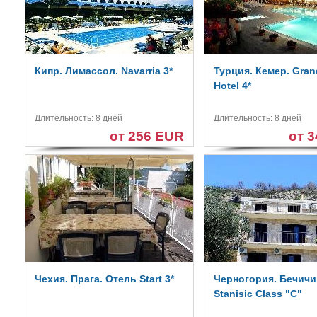
Кипр. Лимассол. Navarria 3*
Турция. Кемер. Gran
Hotel 4*
Длительность: 8 дней
Длительность: 8 дней
от 256 EUR
от 
Чехия. Прага. Отель Start 3*
Черногория. Бечичи. 
Stanisic Class "C"