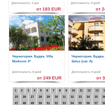
Длительность: 4 дня
Длительность: 8 дней
от 183 EUR
от 
Черногория. Будва. Villa
Черногория. Будва. 
Markovic 3*
Salus (cat. A)
Длительность: 8 дней
Длительность: 8 дней
от 249 EUR
от 
1
2
3
4
5
6
7
8
9
10
11
12
13
1
25
26
27
28
29
30
31
32
33
34
35
3
47
48
49
50
51
52
53
54
55
56
57
5