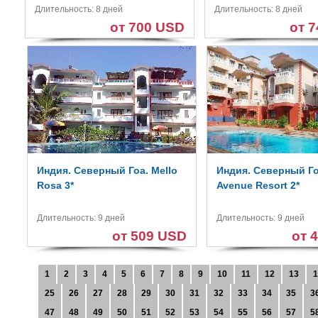
Длительность: 8 дней
Длительность: 8 дней
от 700 USD
от 
Индия. Северный Гоа. Mello
Индия. Северный Го
Rosa 3*
Avenue Resort 2*
Длительность: 9 дней
Длительность: 9 дней
от 509 USD
от 
1
2
3
4
5
6
7
8
9
10
11
12
13
1
25
26
27
28
29
30
31
32
33
34
35
3
47
48
49
50
51
52
53
54
55
56
57
5