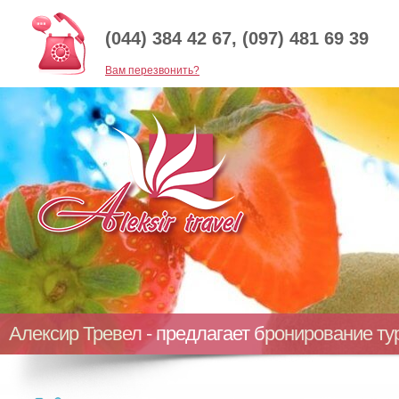
(044) 384 42 67, (097) 481 69 39
Baм перезвонить?
Алексир Тревел - предлагает бронирование т