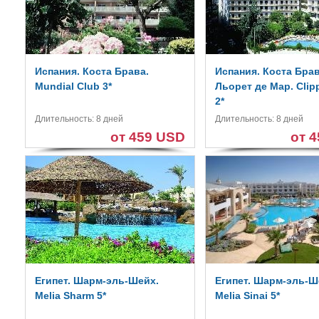
Испания. Коста Брава.
Испания. Коста Брав
Mundial Club 3*
Льорет де Мар. Clipp
2*
Длительность: 8 дней
Длительность: 8 дней
от 459 USD
от 
Египет. Шарм-эль-Шейх.
Египет. Шарм-эль-Ш
Melia Sharm 5*
Melia Sinai 5*