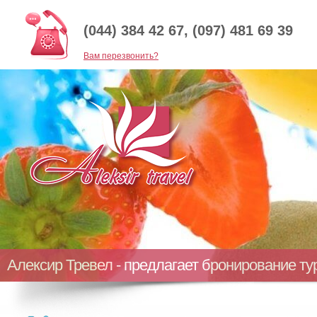
(044) 384 42 67, (097) 481 69 39
Baм перезвонить?
Алексир Тревел - предлагает бронирование т