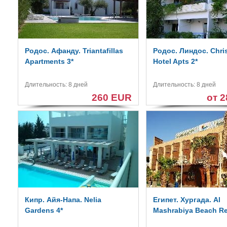
Родос. Афанду. Triantafillas
Родос. Линдос. Chri
Apartments 3*
Hotel Apts 2*
Длительность: 8 дней
Длительность: 8 дней
260 EUR
от 
Кипр. Айя-Напа. Nelia
Египет. Хургада. Al
Gardens 4*
Mashrabiya Beach Re