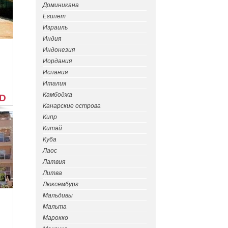
Доминикана
Египет
Израиль
Индия
Индонезия
Иордания
Испания
Италия
Камбоджа
SD
Канарские острова
Кипр
Китай
Куба
Лаос
Латвия
Литва
Люксембург
Мальдивы
Мальта
Марокко