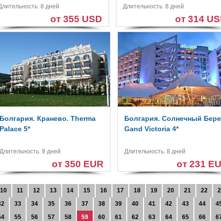
Длительность: 8 дней
Длительность: 8 дней
от 355 USD
от 314 U
Болгария. Кранево. Therma
Болгария. Солнечный Бере
Palace 5*
Gand Victoria 4*
Длительность: 8 дней
Длительность: 8 дней
от 350 EUR
от 231 E
10
11
12
13
14
15
16
17
18
19
20
21
22
2
32
33
34
35
36
37
38
39
40
41
42
43
44
4
54
55
56
57
58
59
60
61
62
63
64
65
66
6