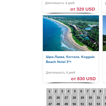
Длительность: 8 дней
от 320 USD
Шри-Ланка. Коггала. Koggala
Beach Hotel 3*+
Длительность: 8 дней
от 830 USD
1
2
3
4
5
6
7
8
9
25
26
27
28
29
30
31
47
48
49
50
51
52
53