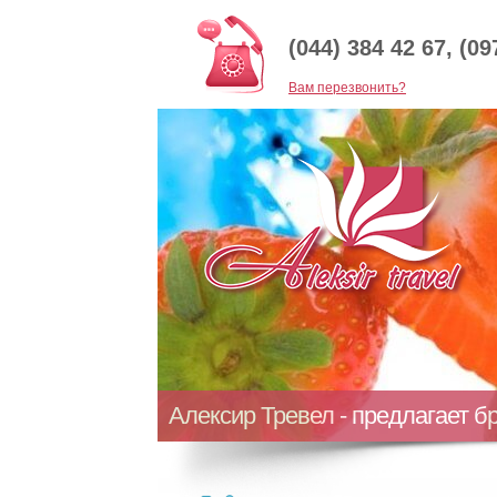
(044) 384 42 67, (09
Baм перезвонить?
Алексир Тревел - предлагает б