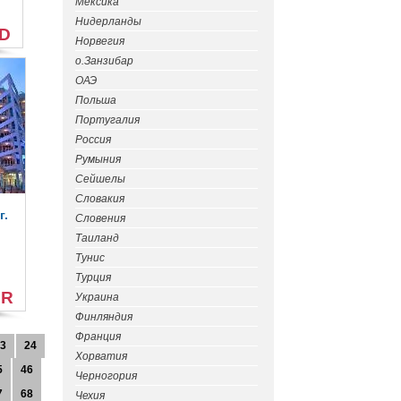
Мексика
Нидерланды
SD
Норвегия
о.Занзибар
ОАЭ
Польша
Португалия
Россия
Румыния
Сейшелы
Словакия
г.
Словения
Таиланд
Тунис
Турция
UR
Украина
Финляндия
Франция
3
24
Хорватия
5
46
Черногория
7
68
Чехия