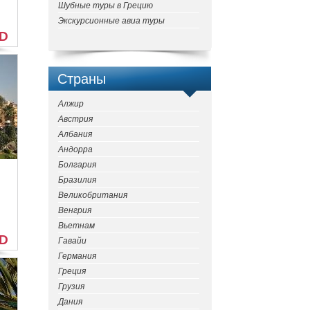
Шубные туры в Грецию
Экскурсионные авиа туры
SD
Страны
Алжир
Австрия
Албания
Андорра
Болгария
Бразилия
Великобритания
Венгрия
Вьетнам
SD
Гавайи
Германия
Греция
Грузия
Дания