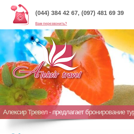
(044) 384 42 67, (097) 481 69 39
Baм перезвонить?
Алексир Тревел - предлагает бронирование т