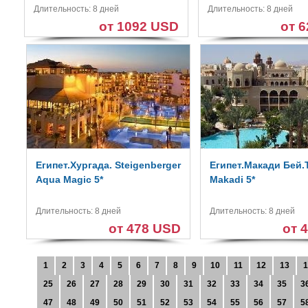
Длительность: 8 дней
Длительность: 8 дней
от 1092 USD
от 
Египет.Хургада. Steigenberger
Египет.Макади Бей.
Aqua Magic 5*
Makadi 5*
Длительность: 8 дней
Длительность: 8 дней
от 478 USD
от 
1
2
3
4
5
6
7
8
9
10
11
12
13
1
25
26
27
28
29
30
31
32
33
34
35
3
47
48
49
50
51
52
53
54
55
56
57
5