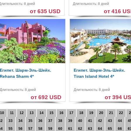
Длительность: 8 дней
Длительность: 8 дней
от 635 USD
от 416 U
Египет. Шарм-Эль-Шейх.
Египет. Шарм-Эль-Шейх.
Rehana Sharm 4*
Tiran Island Hotel 4*
Длительность: 8 дней
Длительность: 8 дней
от 692 USD
от 394 U
10
11
12
13
14
15
16
17
18
19
20
21
22
2
32
33
34
35
36
37
38
39
40
41
42
43
44
4
54
55
56
57
58
59
60
61
62
63
64
65
66
6