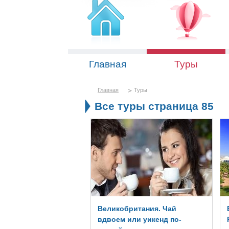
Главная
Туры
Главная
Туры
Все туры страница 85
Великобритания. Чай
вдвоем или уикенд по-