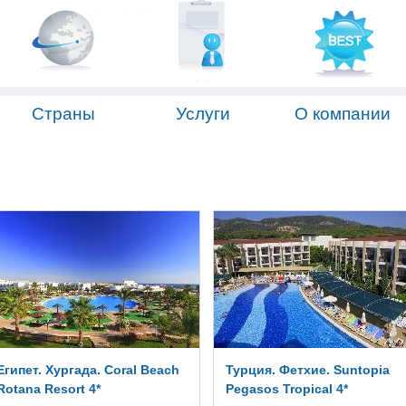
Страны
Услуги
О компании
Египет. Хургада. Coral Beach
Турция. Фетхие. Suntopia
Rotana Resort 4*
Pegasos Tropical 4*