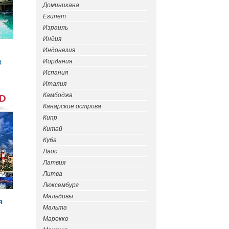
Доминикана
Египет
Израиль
Индия
Индонезия
t
Иордания
Испания
Италия
Камбоджа
SD
Канарские острова
Кипр
Китай
Куба
Лаос
Латвия
Литва
Люксембург
Мальдивы
я
Мальта
Марокко