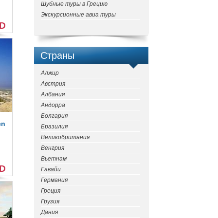
Шубные туры в Грецию
Экскурсионные авиа туры
SD
Страны
Алжир
Австрия
Албания
Андорра
Болгария
en
Бразилия
Великобритания
Венгрия
Вьетнам
SD
Гавайи
Германия
Греция
Грузия
Дания