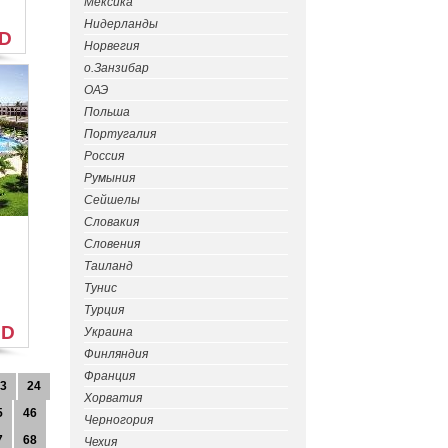
Мексика
Нидерланды
SD
Норвегия
о.Занзибар
ОАЭ
Польша
Португалия
Россия
Румыния
Сейшелы
Словакия
Словения
Таиланд
Тунис
Турция
SD
Украина
Финляндия
Франция
3
24
Хорватия
5
46
Черногория
7
68
Чехия