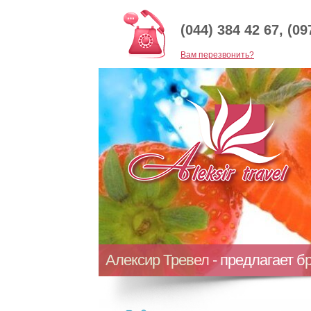
(044) 384 42 67, (09
Baм перезвонить?
Алексир Тревел - предлагает б