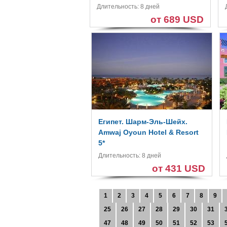
Длительность: 8 дней
от 689 USD
Египет. Шарм-Эль-Шейх.
Amwaj Oyoun Hotel & Resort
5*
Длительность: 8 дней
от 431 USD
1
2
3
4
5
6
7
8
9
25
26
27
28
29
30
31
47
48
49
50
51
52
53