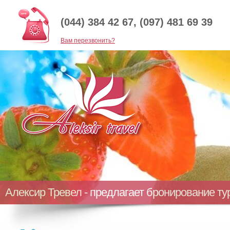
(044) 384 42 67, (097) 481 69 39
Baм перезвонить?
Алексир Тревел - предлагает бронирование т