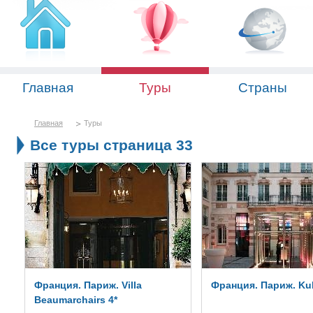
Главная
Туры
Страны
Главная
Туры
Все туры страница 33
Франция. Париж. Villa
Франция. Париж. Ku
Beaumarchairs 4*