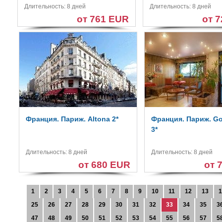
Длительность: 8 дней
Длительность: 8 дней
от 761 EUR
от 
Франция. Париж. Altona 2*
Франция. Париж. Go
3*
Длительность: 8 дней
Длительность: 8 дней
от 680 EUR
от 
1
2
3
4
5
6
7
8
9
10
11
12
13
1
25
26
27
28
29
30
31
32
33
34
35
3
47
48
49
50
51
52
53
54
55
56
57
5