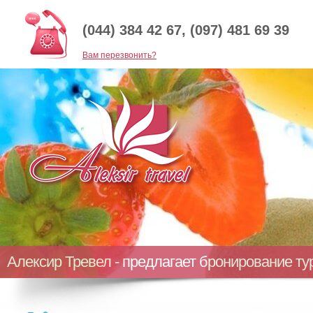
(044) 384 42 67, (097) 481 69 39
Baм перезвонить?
Алексир Тревел - предлагает бронирование т