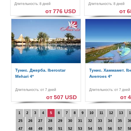
Длительность: 8 дней
Длительность: 8 дней
от 776 USD
от 
Тунис. Джерба. Iberostar
Тунис. Хаммамет. Ib
Mehari 4*
Averroes 4*
Длительность: от 7 дней
Длительность: от 7 дней
от 507 USD
от 
1
2
3
4
5
6
7
8
9
10
11
12
13
1
25
26
27
28
29
30
31
32
33
34
35
3
47
48
49
50
51
52
53
54
55
56
57
5