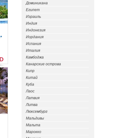
Доминикана
Египет
Израиль
Индия
Индонезия
*
Иордания
Испания
Италия
Камбоджа
SD
Канарские острова
Кипр
Китай
Куба
Лаос
Латвия
Литва
Люксембург
Мальдивы
Мальта
Марокко