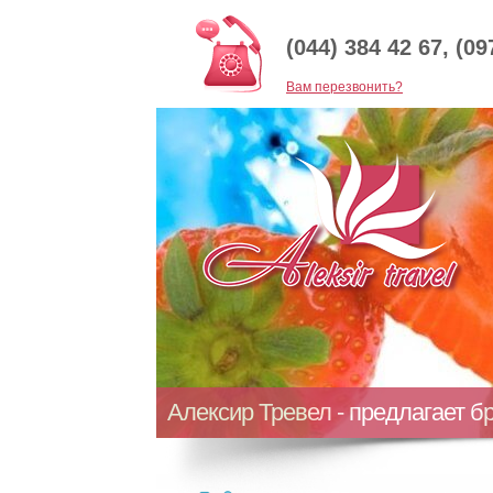
(044) 384 42 67, (09
Baм перезвонить?
Алексир Тревел - предлагает б