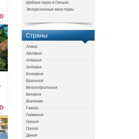
Шубные туры в Грецию
Экскурсионные авиа туры
SD
Страны
Алжир
Австрия
Албания
Андорра
Болгария
Бразилия
a
Великобритания
Венгрия
Вьетнам
SD
Гавайи
Германия
Греция
Грузия
Дания