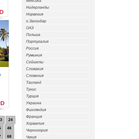
Мексика
Нидерланды
SD
Норвегия
о.Занзибар
ОАЭ
Польша
Португалия
Россия
Румыния
Сейшелы
Словакия
e
Словения
Таиланд
Тунис
Турция
SD
Украина
Финляндия
Франция
3
24
Хорватия
5
46
Черногория
7
68
Чехия