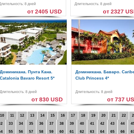
Длительность: 8 дней
Длительность: 8 дней
от 2405 USD
от 2327 U
Доминикана. Пунта Кана.
Доминикана. Баваро. Carib
Catalonia Bavaro Resort 5*
Club Princess 4*
Длительность: 8 дней
Длительность: 8 дней
от 830 USD
от 737 U
10
11
12
13
14
15
16
17
18
19
20
21
22
2
32
33
34
35
36
37
38
39
40
41
42
43
44
4
54
55
56
57
58
59
60
61
62
63
64
65
66
6