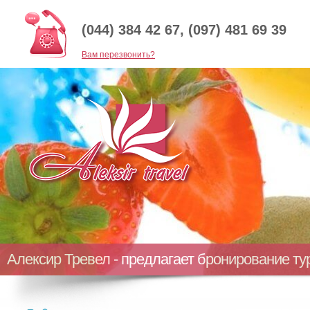
(044) 384 42 67, (097) 481 69 39
Baм перезвонить?
Алексир Тревел - предлагает бронирование т