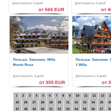
Длительность: 8 дней
Длительность: 8 дней
от 566 EUR
от 
Польша. Закопане. Willa
Польша. Закопане. 
Monte Rosa
1 Willa
Длительность: 8 дней
Длительность: 8 дней
от 355 EUR
от 
1
2
3
4
5
6
7
8
9
10
11
12
13
1
25
26
27
28
29
30
31
32
33
34
35
3
47
48
49
50
51
52
53
54
55
56
57
5