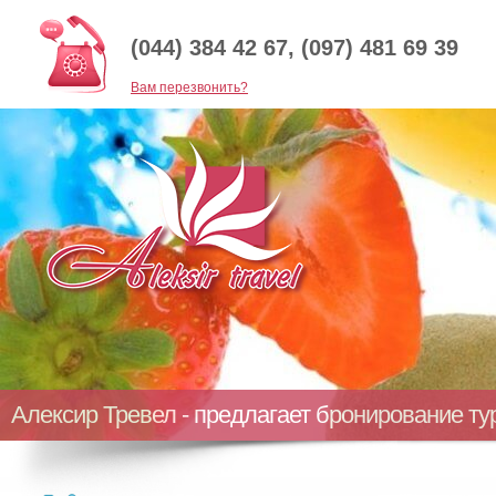
(044) 384 42 67, (097) 481 69 39
Baм перезвонить?
Алексир Тревел - предлагает бронирование т