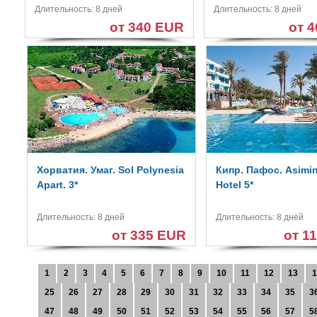
Длительность: 8 дней
Длительность: 8 дней
от 340 EUR
от 
Хорватия. Умаг. Sol Polynesia
Кипр. Пафос. Asimin
Apart. 3*
Hotel 5*
Длительность: 8 дней
Длительность: 8 дней
от 335 EUR
от 1
1
2
3
4
5
6
7
8
9
10
11
12
13
1
25
26
27
28
29
30
31
32
33
34
35
3
47
48
49
50
51
52
53
54
55
56
57
5