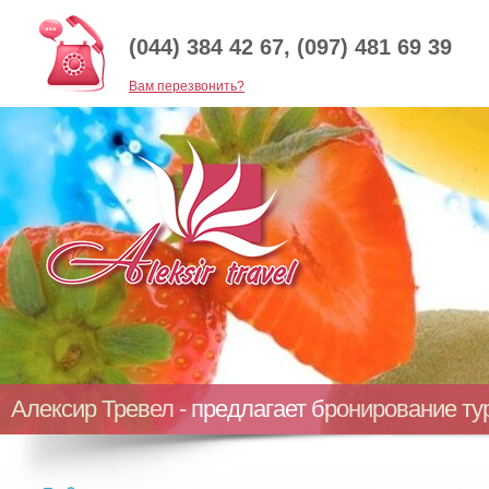
(044) 384 42 67, (097) 481 69 39
Baм перезвонить?
Алексир Тревел - предлагает бронирование т