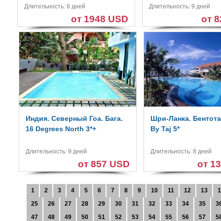
Длительность: 8 дней
Длительность: 9 дней
от 1948 USD
от 
Индия. Северный Гоа. Бага.
Шри-Ланка. Бентота.
16 Degrees North 3*+
By Taj 5*
Длительность: 9 дней
Длительность: 8 дней
от 857 USD
от 1
1
2
3
4
5
6
7
8
9
10
11
12
13
1
25
26
27
28
29
30
31
32
33
34
35
3
47
48
49
50
51
52
53
54
55
56
57
5