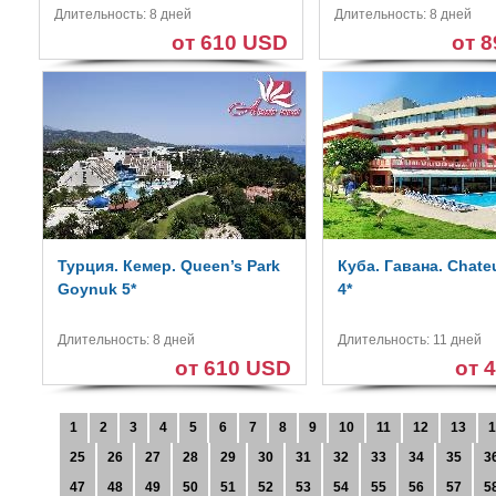
Длительность: 8 дней
Длительность: 8 дней
от 610 USD
от 
Турция. Кемер. Queen’s Park
Куба. Гавана. Chate
Goynuk 5*
4*
Длительность: 8 дней
Длительность: 11 дней
от 610 USD
от 
1
2
3
4
5
6
7
8
9
10
11
12
13
1
25
26
27
28
29
30
31
32
33
34
35
3
47
48
49
50
51
52
53
54
55
56
57
5