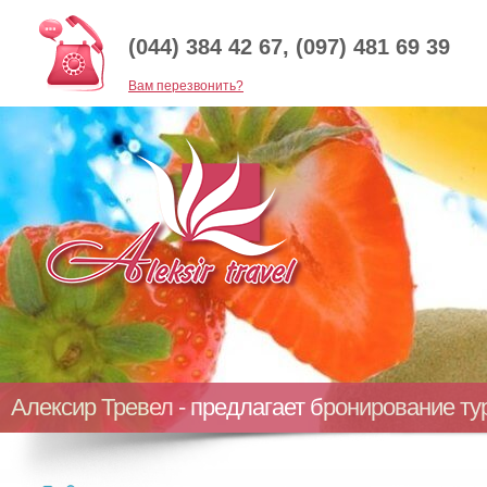
(044) 384 42 67, (097) 481 69 39
Baм перезвонить?
Алексир Тревел - предлагает бронирование т