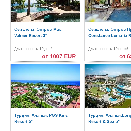
Сейшелы. Остров Маэ.
Сейшелы. Остров П
Valmer Resort 3*
Constance Lemuria R
Длительность: 10 дней
Длительность: 10 ночей
от 1007 EUR
от 
Турция. Аланья. PGS Kiris
Турция. Аланья.Lon
Resort 5*
Resort & Spa 5*