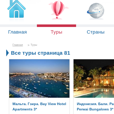
Главная
Туры
Страны
Главная
Туры
Все туры страница 81
Мальта. Гзира. Bay View Hotel
Индонезия. Бали. P
Apartments 3*
Perwai Bungalows 3*