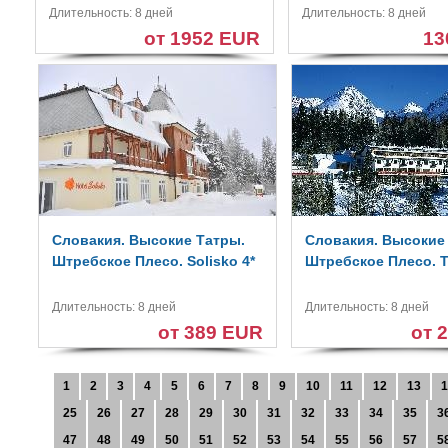
Длительность: 8 дней
Длительность: 8 дней
от 1952 EUR
13
Словакия. Высокие Татры.
Словакия. Высокие
Штребское Плесо. Solisko 4*
Штребское Плесо. To
Длительность: 8 дней
Длительность: 8 дней
от 389 EUR
от 
1
2
3
4
5
6
7
8
9
10
11
12
13
1
25
26
27
28
29
30
31
32
33
34
35
3
47
48
49
50
51
52
53
54
55
56
57
5