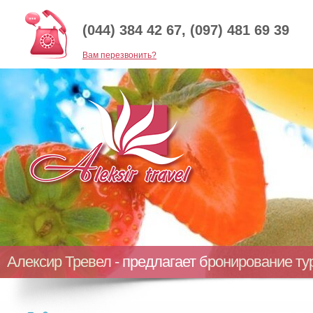
(044) 384 42 67, (097) 481 69 39
Baм перезвонить?
Алексир Тревел - предлагает бронирование т