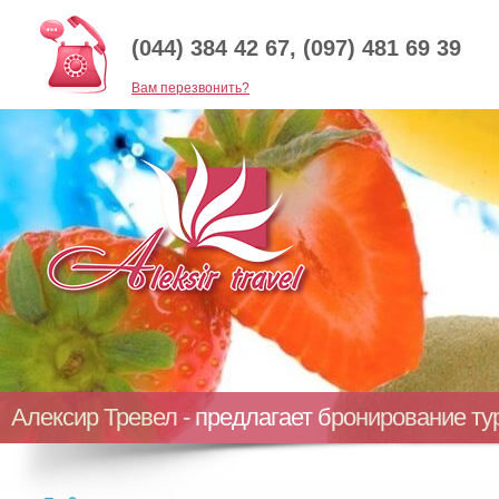
(044) 384 42 67, (097) 481 69 39
Baм перезвонить?
Алексир Тревел - предлагает бронирование т