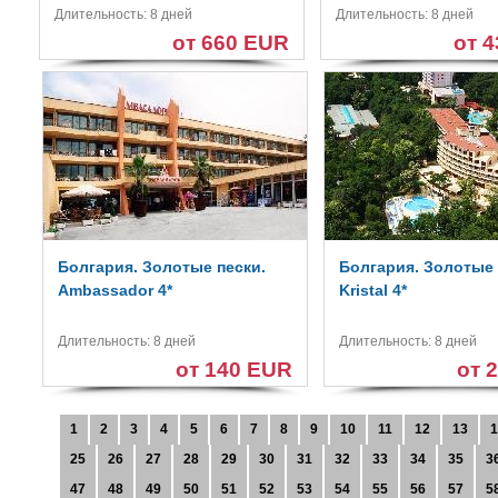
Длительность: 8 дней
Длительность: 8 дней
от 660 EUR
от 
Болгария. Золотые пески.
Болгария. Золотые 
Ambassador 4*
Kristal 4*
Длительность: 8 дней
Длительность: 8 дней
от 140 EUR
от 
1
2
3
4
5
6
7
8
9
10
11
12
13
1
25
26
27
28
29
30
31
32
33
34
35
3
47
48
49
50
51
52
53
54
55
56
57
5