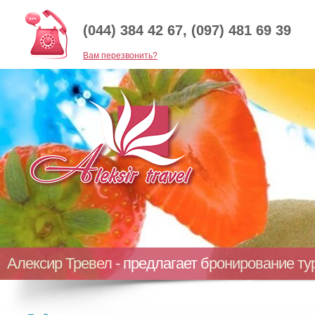
(044) 384 42 67, (097) 481 69 39
Baм перезвонить?
Алексир Тревел - предлагает бронирование т