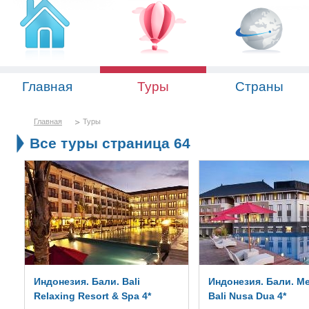
Главная
Туры
Страны
Главная
Туры
Все туры страница 64
Индонезия. Бали. Bali
Индонезия. Бали. Me
Relaxing Resort & Spa 4*
Bali Nusa Dua 4*