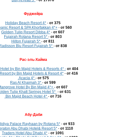
Burj Al Arab 5*
-
от 17976
Фуджейра
Holiday Beach Resort 4*
-
от 375
anic Resort & SPA Khorfakkan 4*+
-
от 560
Golden Tulip Resort Dibba 4*
-
от 607
Fujairah Rotana Resort 5*
-
от 803
Hilton Fujairah 5*
-
от 811
Radisson Blu Resort Fujairah 5*
-
от 838
Рас-эль-Хайма
otel by Bin Majid Hotels & Resorts 4* -
от 404
esort by Bin Majid Hotels & Resort 4*
-
от 416
Acacia 4*
-
от 575
Ras Al Khaimah 3*
-
от 599
angrove Hotel By Bin Majid 4*+
-
от 607
lden Tulip Khatt Springs Hotel 5*
-
от 631
Bin Majid Beach Hotel 4*
-
от 716
Абу-Даби
idiya Palace Rayhaan by Rotana 5*
-
от 933
raton Abu Dhabi Hotel& Resort 5*
-
от 1110
Traders Hotel Abu Dhabi 4*
-
от 1091