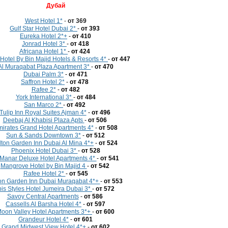
Дубай
West Hotel 1*
-
от 369
Gulf Star Hotel Dubai 2*
-
от 393
Eureka Hotel 2*+
-
от 410
Jonrad Hotel 3*
-
от 418
Africana Hotel 1*
-
от 424
Hotel By Bin Majid Hotels & Resorts 4*
-
от 447
Al Muraqabat Plaza Apartment 3*
-
от 470
Dubai Palm 3*
-
от 471
Saffron Hotel 2*
-
от 478
Rafee 2*
-
от 482
York International 3*
-
от 484
San Marco 2*
-
от 492
Tulip Inn Royal Suites Ajman 4*
-
от 496
Deebaj Al Khabisi Plaza Apts
-
от 506
irates Grand Hotel Apartments 4*
-
от 508
Sun & Sands Downtown 3*
-
от 512
lton Garden Inn Dubai Al Mina 4*+
-
от 524
Phoenix Hotel Dubai 3*
-
от 528
 Manar Deluxe Hotel Apartments 4*
-
от 541
Mangrove Hotel by Bin Majid 4
-
от 542
Rafee Hotel 2*
-
от 545
ton Garden Inn Dubai Muraqabat 4*+
-
от 553
bis Styles Hotel Jumeira Dubai 3*
-
от 572
Savoy Central Apartments
-
от 586
Cassells Al Barsha Hotel 4*
-
от 597
oon Valley Hotel Apartments 3*+
-
от 600
Grandeur Hotel 4*
-
от 601
Grand Midwest View Hotel 4*+
-
от 602