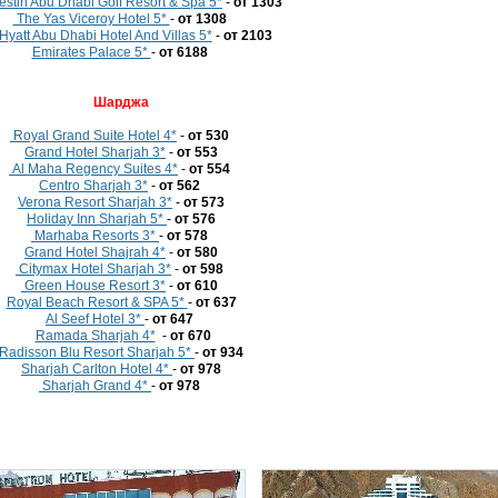
stin Abu Dhabi Golf Resort & Spa 5*
-
от 1303
The Yas Viceroy Hotel 5*
-
от 1308
Hyatt Abu Dhabi Hotel And Villas 5*
-
от 2103
Emirates Palace 5*
-
от 6188
Шарджа
Royal Grand Suite Hotel 4*
-
от 530
Grand Hotel Sharjah 3*
-
от 553
Al Maha Regency Suites 4*
-
от 554
Centro Sharjah 3*
-
от 562
Verona Resort Sharjah 3*
-
от 573
Holiday Inn Sharjah 5*
-
от 576
Marhaba Resorts 3*
-
от 578
Grand Hotel Shajrah 4*
-
от 580
Citymax Hotel Sharjah 3*
-
от 598
Green House Resort 3*
-
от 610
Royal Beach Resort & SPA 5*
-
от 637
Al Seef Hotel 3*
-
от 647
Ramada Sharjah 4*
-
от 670
Radisson Blu Resort Sharjah 5*
-
от 934
Sharjah Carlton Hotel 4*
-
от 978
Sharjah Grand 4*
-
от 978