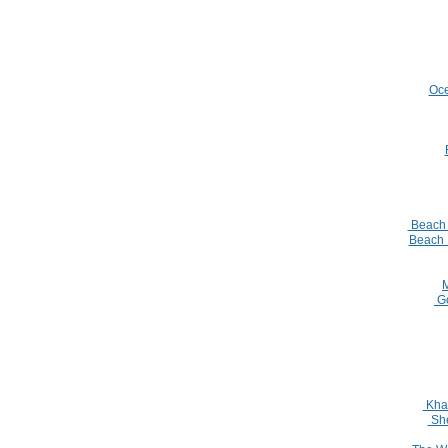
Oce
Beach H
Beach R
M
Go
Khal
She