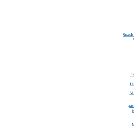
Beach 
Em
Hi
Al
Hil
I
M