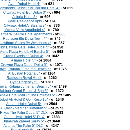
Avari Dubai Hotel 4*
-
от 621
ontinents Cassells Al Barsha Hotel 4*
-
от 659
Citymax Hotel Bur Dubai 3*
-
от 694
Astoria Hotel 3*
-
от 696
Pearl Residence Apts
-
от 724
Citymax Hotel Al Barsha 3*
-
от 736
Marina View Aparthotel 4*
-
от 780
armara Deluxe Hotel Apartments
-
от 800
Radisson Blu DownTown 4*
-
от 846
Hawthorn Suites By Wyndham 4*
-
от 857
Ibn Battuta Gate Hotel Dubai 5*
- от 950
Auris Plaza HotelL Al Barsha 5*
-
от 968
Grand Excelsior Dubai 4*
-
от 1042
Asiana Hotel 5*
-
от 1064
Crowne Plaza Dubai Deira 5*
-
от 1071
mwaj Rotana Jumeirah Beach 5*
-
от 1075
Al Bustan Rotana 5*
-
от 1164
Radisson Royal Hotel
-
от 1262
Hyatt Regency 5*
-
от 1287
mwaj Rotana Jumeirah Beach 5*
-
от 1499
Habtoor Grand Resort & Spa 5*
-
от 1372
nski Hotel Mall Of The Emirates 5*
-
от 1485
Jebel Ali Hotel & Golf Resort 5*
-
от 1546
Armani Hotel Dubai 5*
-
от 2564
Al Qasr - Madinat Jumeirah 5*
-
от 2572
Rixos The Palm Dubai 5* DLX -
от 2583
Grand Hyatt Hotel 5* DLX
-
от 2683
Jumeirah Zabeel Saray 5*
-
от 3660
Atlantis The Palm 5* DLX
-
от 4247