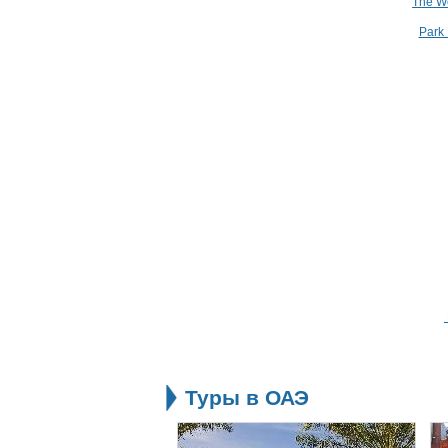
The We
Park 
Туры в ОАЭ