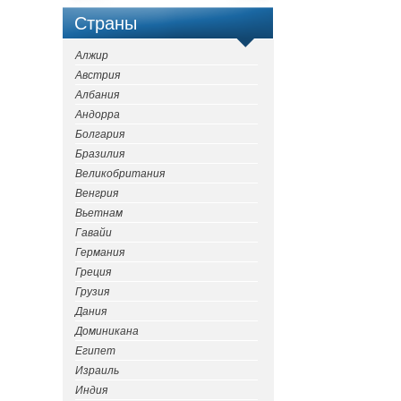
Страны
Алжир
Австрия
Албания
Андорра
Болгария
Бразилия
Великобритания
Венгрия
Вьетнам
Гавайи
Германия
Греция
Грузия
Дания
Доминикана
Египет
Израиль
Индия