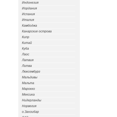
Индонезия
Иордания
Испания
Италия
Камбоджа
Канарские острова
Кипр
Китай
Куба
Лаос
Латвия
Литва
Люксембург
Мальдивы
Мальта
Марокко
Мексика
Нидерланды
Норвегия
о.Занзибар