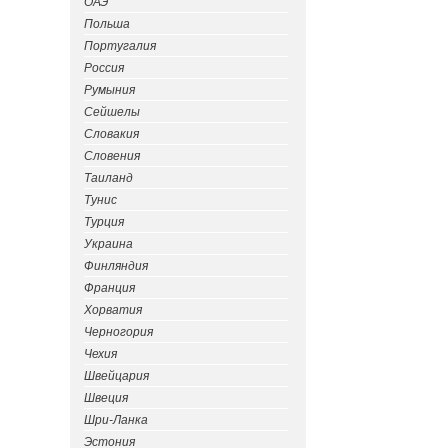
ОАЭ
Польша
Португалия
Россия
Румыния
Сейшелы
Словакия
Словения
Таиланд
Тунис
Турция
Украина
Финляндия
Франция
Хорватия
Черногория
Чехия
Швейцария
Швеция
Шри-Ланка
Эстония