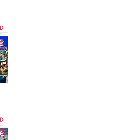
SD
SD