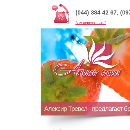
(044) 384 42 67, (09
Baм перезвонить?
Алексир Тревел - предлагает б