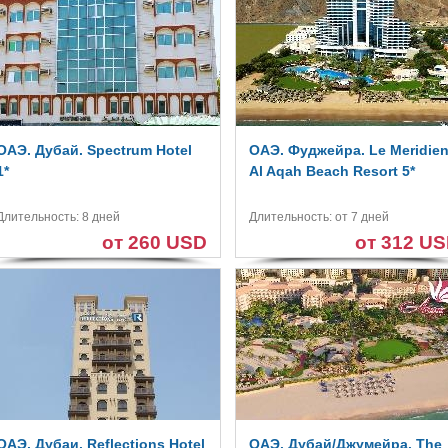
ОАЭ. Дубай. Spectrum Hotel
ОАЭ. Фуджейра. Le Meridie
1*
Al Aqah Beach Resort 5*
Длительность: 8 дней
Длительность: от 7 дней
от 260 USD
от 312 U
ОАЭ. Дубаи. Reflections Hotel
ОАЭ. Дубай/Джумейра. The