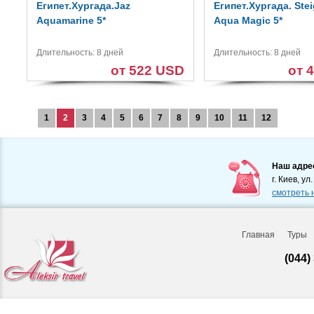
Египет.Хургада.Jaz
Египет.Хургада. Ste
Aquamarine 5*
Aqua Magic 5*
Длительность: 8 дней
Длительность: 8 дней
от 522 USD
от 
1
2
3
4
5
6
7
8
9
10
11
12
Наш адре
г. Киев, ул
смотреть 
Главная
Туры
(044)