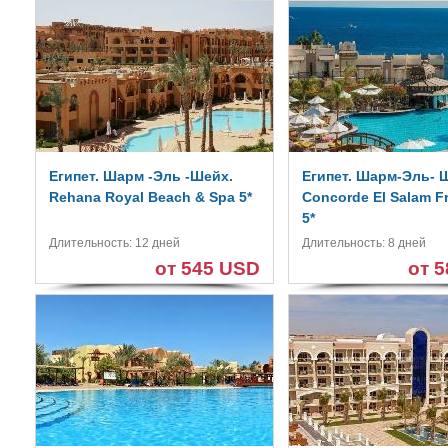
Египет. Шарм -Эль -Шейх.
Египет. Шарм-Эль- 
Rehana Royal Beach & Spa 5*
Concorde El Salam Fr
5*
Длительность: 12 дней
Длительность: 8 дней
от 545 USD
от 