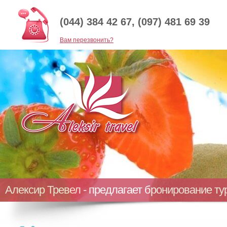
(044) 384 42 67, (097) 481 69 39
Baм перезвонить?
Алексир Тревел - предлагает бронирование т