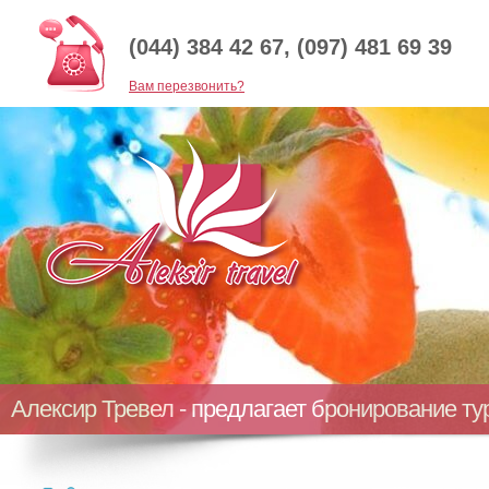
(044) 384 42 67, (097) 481 69 39
Baм перезвонить?
Алексир Тревел - предлагает бронирование т