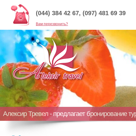
(044) 384 42 67, (097) 481 69 39
Baм перезвонить?
Алексир Тревел - предлагает бронирование т