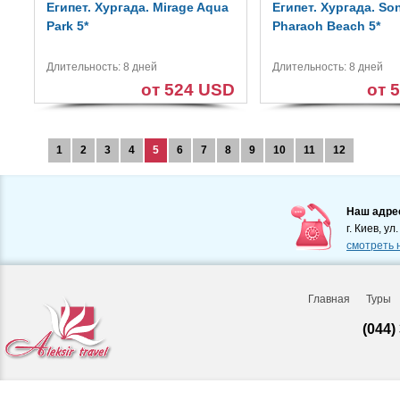
Египет. Хургада. Mirage Aqua
Египет. Хургада. So
Park 5*
Pharaoh Beach 5*
Длительность: 8 дней
Длительность: 8 дней
от 524 USD
от 
1
2
3
4
5
6
7
8
9
10
11
12
Наш адре
г. Киев, ул
смотреть 
Главная
Туры
(044)