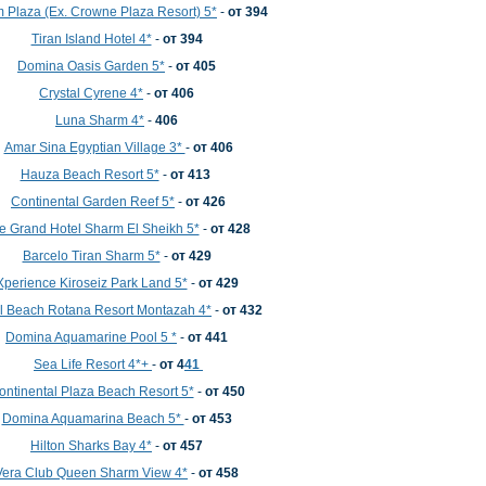
 Plaza (Ex. Crowne Plaza Resort) 5*
-
от 394
Tiran Island Hotel 4*
-
от 394
Domina Oasis Garden 5*
-
от 405
Crystal Cyrene 4*
-
от 406
Luna Sharm 4*
-
406
Amar Sina Egyptian Village 3*
-
от 406
Hauza Beach Resort 5*
-
от 413
Continental Garden Reef 5*
-
от 426
e Grand Hotel Sharm El Sheikh 5*
-
от 428
Barcelo Tiran Sharm 5*
-
от 429
Xperience Kiroseiz Park Land 5*
-
от
429
l Beach Rotana Resort Montazah 4*
-
от 432
Domina Aquamarine Pool 5 *
-
от 441
Sea Life Resort 4*+
-
от 4
41
ontinental Plaza Beach Resort 5*
-
от 450
Domina Aquamarina Beach 5*
-
от 453
Hilton Sharks Bay 4*
-
от 457
Vera Club Queen Sharm View 4*
-
от 458