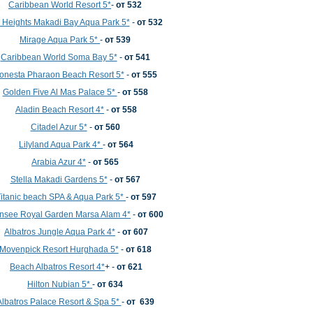
Caribbean World Resort 5*
-
от 532
 Heights Makadi Bay Aqua Park 5*
-
от 532
Mirage Aqua Park 5*
-
от 539
Caribbean World Soma Bay 5*
-
от 541
onesta Pharaon Beach Resort 5*
-
от 555
Golden Five Al Mas Palace 5*
-
от 558
Aladin Beach Resort 4*
-
от 558
Citadel Azur 5*
-
от 560
Lilyland Aqua Park 4*
-
от 564
Arabia Azur 4*
-
от 565
Stella Makadi Gardens 5*
-
от 567
itanic beach SPA & Aqua Park 5*
-
от 597
nsee Royal Garden Marsa Alam 4*
-
от 600
Albatros Jungle Aqua Park 4*
-
от 607
Movenpick Resort Hurghada 5*
-
от 618
Beach Albatros Resort 4*
+ -
от 621
Hilton Nubian 5*
-
от 634
Albatros Palace Resort & Spa 5*
-
от 639