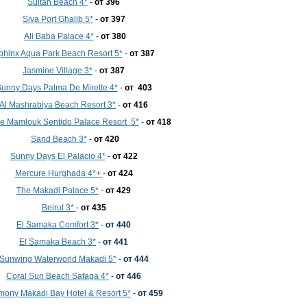
Sultan Beach 4*
-
от 396
Siva Port Ghalib 5*
-
от 397
Ali Baba Palace 4*
-
от 380
phinx Aqua Park Beach Resort 5*
-
от 387
Jasmine Village 3*
-
от 387
unny Days Palma De Mirette 4*
-
от 403
Al Mashrabiya Beach Resort 3*
-
от 416
se Mamlouk Sentido Palace Resort 5*
-
от 418
Sand Beach 3*
-
от 420
Sunny Days El Palacio 4*
-
от 422
Mercure Hurghada 4*+
-
от 424
The Makadi Palace 5*
-
от 429
Beirut 3*
-
от 435
El Samaka Comfort 3*
-
от 440
El Samaka Beach 3*
-
от 441
Sunwing Waterworld Makadi 5*
-
от 444
Coral Sun Beach Safaga 4*
-
от 446
mony Makadi Bay Hotel & Resort 5*
-
от 459