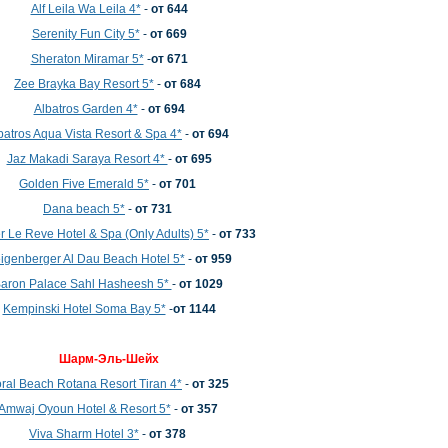
Alf Leila Wa Leila 4*
-
от 644
Serenity Fun City 5*
-
от 669
Sheraton Miramar 5*
-
от 671
Zee Brayka Bay Resort 5*
-
от 684
Albatros Garden 4*
-
от 694
batros Aqua Vista Resort & Spa 4*
-
от 694
Jaz Makadi Saraya Resort 4*
-
от 695
Golden Five Emerald 5*
-
от 701
Dana beach 5*
-
от 731
r Le Reve Hotel & Spa (Only Adults) 5*
-
от 733
eigenberger Al Dau Beach Hotel 5*
-
от 959
aron Palace Sahl Hasheesh 5*
-
от 1029
Kempinski Hotel Soma Bay 5*
-
от 1144
Шарм-Эль-Шейх
ral Beach Rotana Resort Tiran 4*
-
от 325
Amwaj Oyoun Hotel & Resort 5*
-
от 357
Viva Sharm Hotel 3*
-
от 378