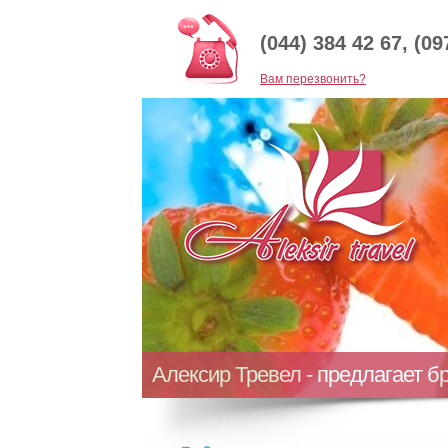
(044) 384 42 67, (09
Baм перезвонить?
Алексир Тревел - предлагает б