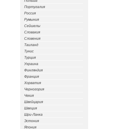
Польша
Португалия
Россия
Румыния
Сейшелы
Словакия
Словения
Таиланд
Тунис
Турция
Украина
Финляндия
Франция
Хорватия
Черногория
Чехия
Швейцария
Швеция
Шри-Ланка
Эстония
Япония