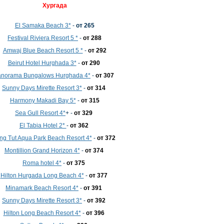
Хургада
El Samaka Beach 3*
-
от 265
Festival Riviera Resort 5 *
-
от 288
Amwaj Blue Beach Resort 5 *
-
от 292
Beirut Hotel Hurghada 3*
-
от 290
norama Bungalows Hurghada 4*
-
от 307
Sunny Days Mirette Resort 3*
-
от 314
Harmony Makadi Bay 5*
-
от 315
Sea Gull Resort 4*
+ -
от 329
El Tabia Hotel 2*
-
от 362
ng Tut Aqua Park Beach Resort 4*
-
от 372
Montillion Grand Horizon 4*
-
от 374
Roma hotel 4*
-
от 375
Hilton Hurgada Long Beach 4*
-
от 377
Minamark Beach Resort 4*
-
от 391
Sunny Days Mirette Resort 3*
-
от 392
Hilton Long Beach Resort 4*
-
от 396