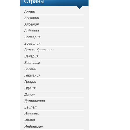
Страны
Алжир
Австрия
Албания
Андорра
Болгария
Бразилия
Великобритания
Венгрия
Вьетнам
Гавайи
Германия
Греция
Грузия
Дания
Доминикана
Египет
Израиль
Индия
Индонезия