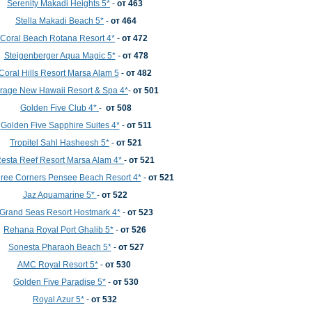
Serenity Makadi Heights 5*
-
от 463
Stella Makadi Beach 5*
-
от 464
Coral Beach Rotana Resort 4*
-
от 472
Steigenberger Aqua Magic 5*
-
от
478
Coral Hills Resort Marsa Alam 5
-
от 482
rage New Hawaii Resort & Spa 4*
-
от 501
Golden Five Club 4*
-
от 508
Golden Five Sapphire Suites 4*
-
от 511
Tropitel Sahl Hasheesh 5*
-
от 521
esta Reef Resort Marsa Alam 4*
-
от 521
ree Corners Pensee Beach Resort 4*
-
от 521
Jaz Aquamarine 5*
-
от 522
Grand Seas Resort Hostmark 4*
-
от 523
Rehana Royal Port Ghalib 5*
-
от 526
Sonesta Pharaoh Beach 5*
-
от 527
AMC Royal Resort 5*
-
от 530
Golden Five Paradise 5*
-
от 530
Royal Azur 5*
-
от 532