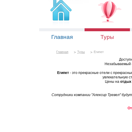
Главная
Туры
Главная
Туры
Египет
Доступ
Незабываемый о
Египет
- это прекрасные отели с прекрасны
увлекательную ст
Цены на
отдых 
Сотрудники компании "Алексир Тревел" будут
От