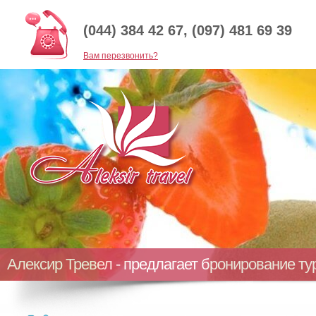
(044) 384 42 67, (097) 481 69 39
Baм перезвонить?
Алексир Тревел - предлагает бронирование т