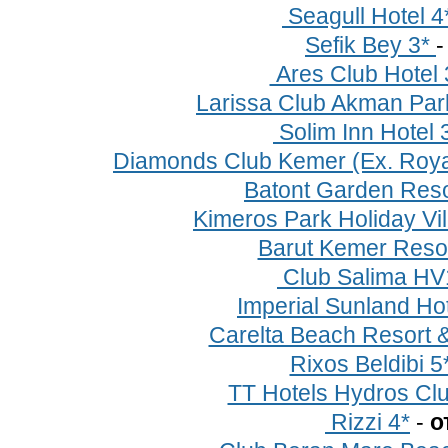
Seagull Hotel 4*
Sefik Bey 3*
Ares Club Hotel 
Larissa Club Akman Park
Solim Inn Hotel 
Diamonds Club Kemer (Ex. Roya
Batont Garden Reso
Kimeros Park Holiday Vi
Barut Kemer Resor
Club Salima HV
Imperial Sunland Ho
Carelta Beach Resort 
Rixos Beldibi 5
TT Hotels Hydros Cl
Rizzi 4*
-
о