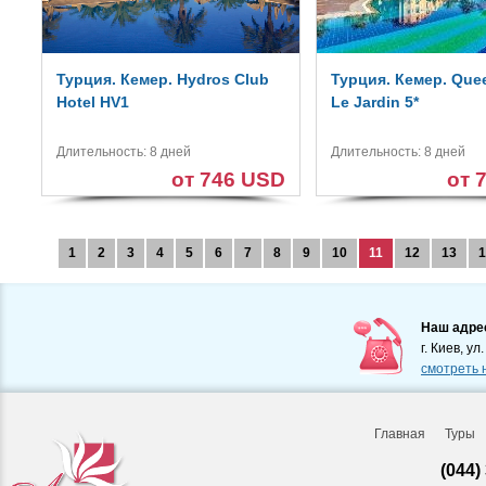
Турция. Кемер. Hydros Club
Турция. Кемер. Que
Hotel HV1
Le Jardin 5*
Длительность: 8 дней
Длительность: 8 дней
от 746 USD
от 
1
2
3
4
5
6
7
8
9
10
11
12
13
1
Наш адре
г. Киев, ул
смотреть 
Главная
Туры
(044)