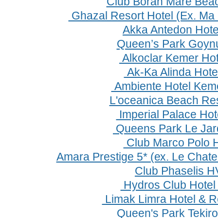
Club Boran Mare Bea
Ghazal Resort Hotel (Ex. Ma 
Akka Antedon Hote
Queen’s Park Goyn
Alkoclar Kemer Hot
Ak-Ka Alinda Нotel
Ambiente Hotel Kem
L'oceanica Beach Res
Imperial Palace Hot
Queens Park Le Jard
Club Marco Polo 
Amara Prestige 5* (ех. Le Chate
Club Phaselis H
Hydros Club Hotel
Limak Limra Hotel & R
Queen's Park Tekir