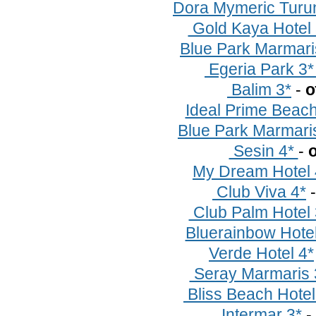
Dora Mymeric Turu
Gold Kaya Hotel
Blue Park Marmari
Egeria Park 3
Balim 3*
-
о
Ideal Prime Beac
Blue Park Marmari
Sesin 4*
-
о
My Dream Hotel
Club Viva 4*
Club Palm Hotel
Bluerainbow Hote
Verde Hotel 4*
Seray Marmaris
Bliss Beach Hotel
Intermar 3*
-