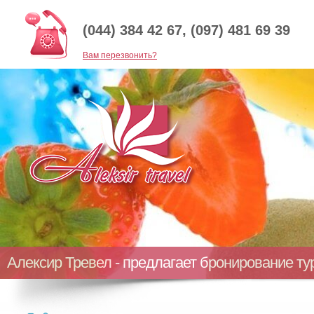
(044) 384 42 67, (097) 481 69 39
Baм перезвонить?
Алексир Тревел - предлагает бронирование т