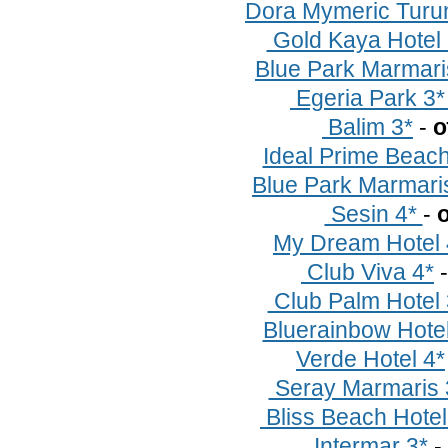
Dora Mymeric Turu
Gold Kaya Hotel
Blue Park Marmari
Egeria Park 3
Balim 3*
-
о
Ideal Prime Beac
Blue Park Marmari
Sesin 4*
-
о
My Dream Hotel
Club Viva 4*
Club Palm Hotel
Bluerainbow Hote
Verde Hotel 4*
Seray Marmaris
Bliss Beach Hotel
Intermar 3*
-