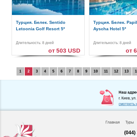
Турция. Белек. Sentido
Турция. Белек. Papi
Letoonia Golf Resort 5*
Ayscha Hotel 5*
Длительность: 8 дней
Длительность: 8 дней
от 503 USD
от 
1
2
3
4
5
6
7
8
9
10
11
12
13
1
Наш адре
г. Киев, ул
смотреть 
Главная
Туры
(044)