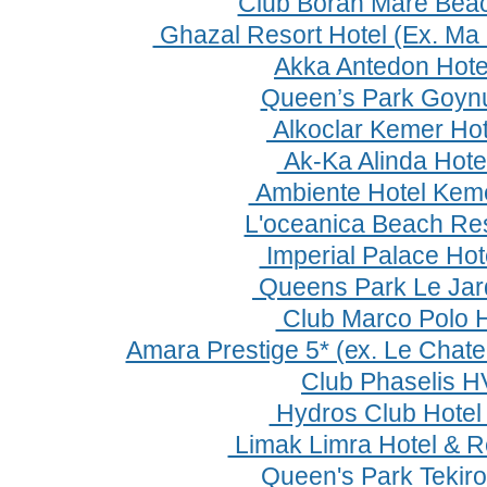
Club Boran Mare Bea
Ghazal Resort Hotel (Ex. Ma 
Akka Antedon Hote
Queen’s Park Goyn
Alkoclar Kemer Hot
Ak-Ka Alinda Нotel
Ambiente Hotel Kem
L'oceanica Beach Res
Imperial Palace Hot
Queens Park Le Jard
Club Marco Polo 
Amara Prestige 5* (ех. Le Chate
Club Phaselis H
Hydros Club Hotel
Limak Limra Hotel & R
Queen's Park Tekir