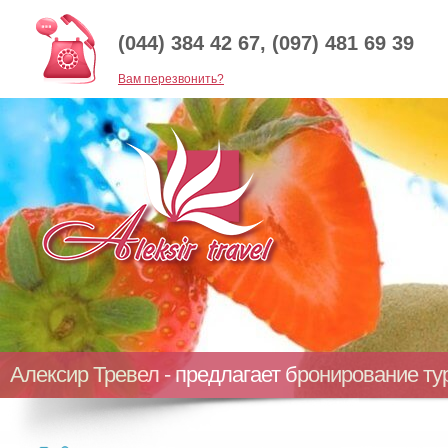
(044) 384 42 67, (097) 481 69 39
Baм перезвонить?
Алексир Тревел - предлагает бронирование т