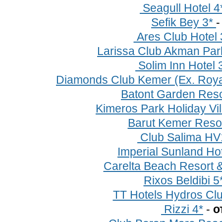
Seagull Hotel 4*
Sefik Bey 3*
Ares Club Hotel 
Larissa Club Akman Park
Solim Inn Hotel 
Diamonds Club Kemer (Ex. Roya
Batont Garden Reso
Kimeros Park Holiday Vi
Barut Kemer Resor
Club Salima HV
Imperial Sunland Ho
Carelta Beach Resort 
Rixos Beldibi 5
TT Hotels Hydros Cl
Rizzi 4*
-
о