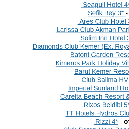
Seagull Hotel 4*
Sefik Bey 3*
Ares Club Hotel 
Larissa Club Akman Park
Solim Inn Hotel 
Diamonds Club Kemer (Ex. Roya
Batont Garden Reso
Kimeros Park Holiday Vi
Barut Kemer Resor
Club Salima HV
Imperial Sunland Ho
Carelta Beach Resort 
Rixos Beldibi 5
TT Hotels Hydros Cl
Rizzi 4*
-
о