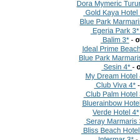
Dora Mymeric Turu
Gold Kaya Hotel
Blue Park Marmari
Egeria Park 3
Balim 3*
-
о
Ideal Prime Beac
Blue Park Marmari
Sesin 4*
-
о
My Dream Hotel
Club Viva 4*
Club Palm Hotel
Bluerainbow Hote
Verde Hotel 4*
Seray Marmaris
Bliss Beach Hotel
Intermar 3*
-