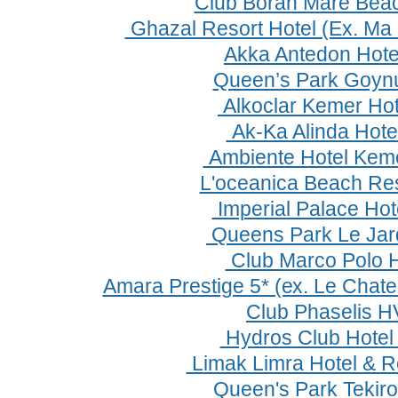
Club Boran Mare Bea
Ghazal Resort Hotel (Ex. Ma 
Akka Antedon Hote
Queen’s Park Goyn
Alkoclar Kemer Hot
Ak-Ka Alinda Нotel
Ambiente Hotel Kem
L'oceanica Beach Res
Imperial Palace Hot
Queens Park Le Jard
Club Marco Polo 
Amara Prestige 5* (ех. Le Chate
Club Phaselis H
Hydros Club Hotel
Limak Limra Hotel & R
Queen's Park Tekir