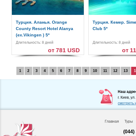
Турция. Аланья. Orange
Турция. Кемер. Sim
County Resort Hotel Alanya
Club 5*
(ех.Vikingen ) 5*
Длительность: 8 дней
Длительность: 8 дней
от 781 USD
от 1
1
2
3
4
5
6
7
8
9
10
11
12
13
1
Наш адре
г. Киев, ул
смотреть 
Главная
Туры
(044)