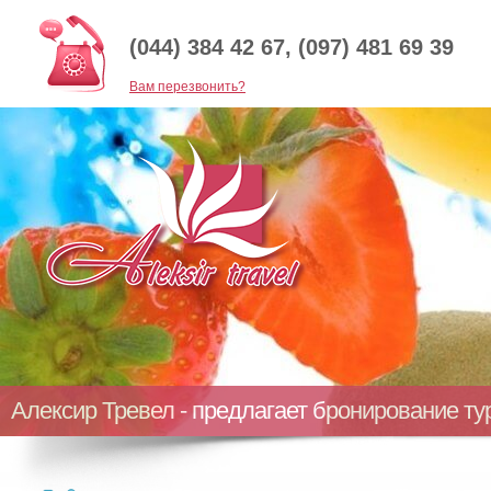
(044) 384 42 67, (097) 481 69 39
Baм перезвонить?
Алексир Тревел - предлагает бронирование т