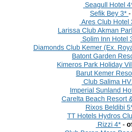
Seagull Hotel 4*
Sefik Bey 3*
Ares Club Hotel 
Larissa Club Akman Park
Solim Inn Hotel 
Diamonds Club Kemer (Ex. Roya
Batont Garden Reso
Kimeros Park Holiday Vi
Barut Kemer Resor
Club Salima HV
Imperial Sunland Ho
Carelta Beach Resort 
Rixos Beldibi 5
TT Hotels Hydros Cl
Rizzi 4*
-
о