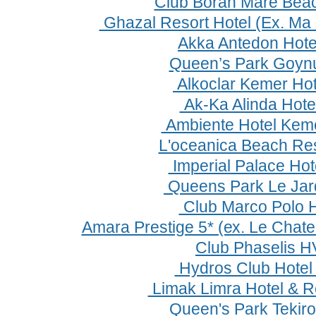
Club Boran Mare Bea
Ghazal Resort Hotel (Ex. Ma 
Akka Antedon Hote
Queen’s Park Goyn
Alkoclar Kemer Hot
Ak-Ka Alinda Нotel
Ambiente Hotel Kem
L'oceanica Beach Res
Imperial Palace Hot
Queens Park Le Jard
Club Marco Polo 
Amara Prestige 5* (ех. Le Chate
Club Phaselis H
Hydros Club Hotel
Limak Limra Hotel & R
Queen's Park Tekir