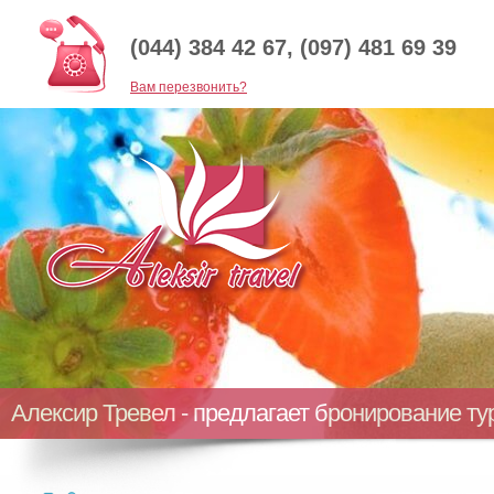
(044) 384 42 67, (097) 481 69 39
Baм перезвонить?
Алексир Тревел - предлагает бронирование т