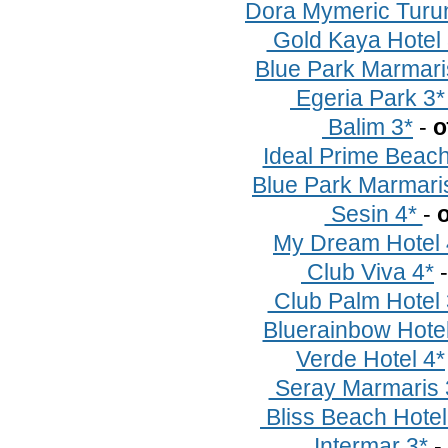
Dora Mymeric Turu
Gold Kaya Hotel
Blue Park Marmari
Egeria Park 3
Balim 3*
-
о
Ideal Prime Beac
Blue Park Marmari
Sesin 4*
-
о
My Dream Hotel
Club Viva 4*
Club Palm Hotel
Bluerainbow Hote
Verde Hotel 4*
Seray Marmaris
Bliss Beach Hotel
Intermar 3*
-