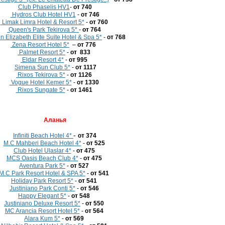
Club Phaselis HV1
-
от 740
Hydros Club Hotel HV1
-
от 746
Limak Limra Hotel & Resort 5*
-
от 760
Queen's Park Tekirova 5*
-
от 764
 Elizabeth Elite Suite Hotel & Spa 5*
-
от 768
Zena Resort Hotel 5*
–
от
776
Palmet Resort 5*
-
от 833
Eldar Resort 4*
-
от 995
Simena Sun Club 5*
-
от 1117
Rixos Tekirova 5*
-
от 1126
Vogue Hotel Kemer 5*
-
от 1330
Rixos Sungate 5*
-
от 1461
Аланья
-
Infiniti Beach Hotel 4*
от 374
M.C Mahberi Beach Hotel 4*
-
от 525
Club Hotel Ulaslar 4*
-
от 475
MCS Oasis Beach Club 4*
-
от 475
Aventura Park 5*
-
от 527
M.C Park Resort Hotel & SPA 5*
-
от 541
Holiday Park Resort 5*
-
от 541
Justiniano Park Conti 5*
-
от 546
Happy Elegant 5*
-
от 548
Justiniano Deluxe Resort 5*
-
от 550
MC Arancia Resort Hotel 5*
-
от 564
Alara Kum 5*
-
от 569