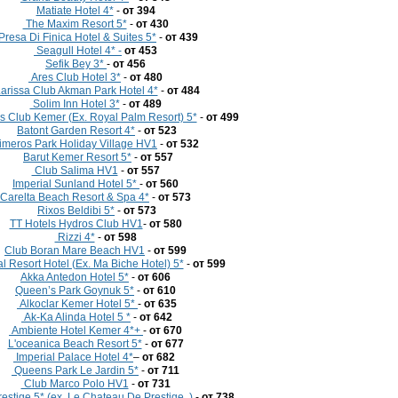
Matiate Hotel 4*
-
от 394
The Maxim Resort 5*
-
от 430
Presa Di Finica Hotel & Suites 5*
-
от 439
Seagull Hotel 4* -
от 453
Sefik Bey 3*
-
от 456
Ares Club Hotel 3*
-
от 480
arissa Club Akman Park Hotel 4*
-
от 484
Solim Inn Hotel 3*
-
от 489
 Club Kemer (Ex. Royal Palm Resort) 5*
-
от 499
Batont Garden Resort 4*
-
от 523
imeros Park Holiday Village HV1
-
от 532
Barut Kemer Resort 5*
-
от 557
Club Salima HV1
-
от 557
Imperial Sunland Hotel 5*
-
от 560
Carelta Beach Resort & Spa 4*
-
от 573
Rixos Beldibi 5*
-
от 573
TT Hotels Hydros Club HV1
-
от 580
Rizzi 4*
-
от 598
Club Boran Mare Beach HV1
-
от 599
 Resort Hotel (Ex. Ma Biche Hotel) 5*
-
от 599
Akka Antedon Hotel 5*
-
от 606
Queen’s Park Goynuk 5*
-
от 610
Alkoclar Kemer Hotel 5*
-
от 635
Ak-Ka Alinda Нotel 5 *
-
от 642
Ambiente Hotel Kemer 4*+
-
от 670
L'oceanica Beach Resort 5*
-
от 677
Imperial Palace Hotel 4*
–
от
682
Queens Park Le Jardin 5*
-
от 711
Club Marco Polo HV1
-
от 731
estige 5* (ех. Le Chateau De Prestige..)
-
от 738