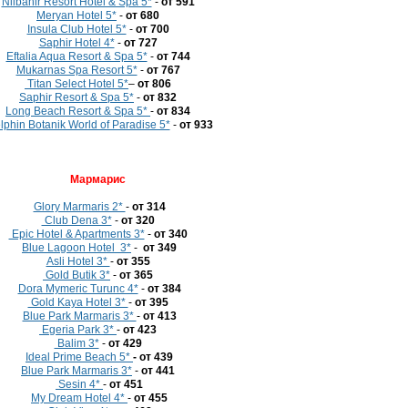
Nilbahir Resort Hotel & Spa 5*
-
от 591
Meryan Hotel 5*
-
от 680
Insula Club Hotel 5*
-
от 700
Saphir Hotel 4*
-
от 727
Eftalia Aqua Resort & Spa 5*
-
от 744
Mukarnas Spa Resort 5*
-
от 767
Titan Select Hotel 5*
–
от
806
Saphir Resort & Spa 5*
-
от 832
Long Beach Resort & Spa 5*
-
от 834
lphin Botanik World of Paradise 5*
-
от 933
Мармарис
Glory Marmaris 2*
-
от 314
Club Dena 3*
-
от 320
Epic Hotel & Apartments 3*
-
от 340
Blue Lagoon Hotel 3*
-
от 349
Asli Hotel 3*
-
от 355
Gold Butik 3*
-
от 365
Dora Mymeric Turunc 4*
-
от 384
Gold Kaya Hotel 3*
-
от 395
Blue Park Marmaris 3*
-
от 413
Egeria Park 3*
-
от 423
Balim 3*
-
от 429
Ideal Prime Beach 5*
- от 439
Blue Park Marmaris 3*
-
от 441
Sesin 4*
-
от 451
My Dream Hotel 4*
-
от 455