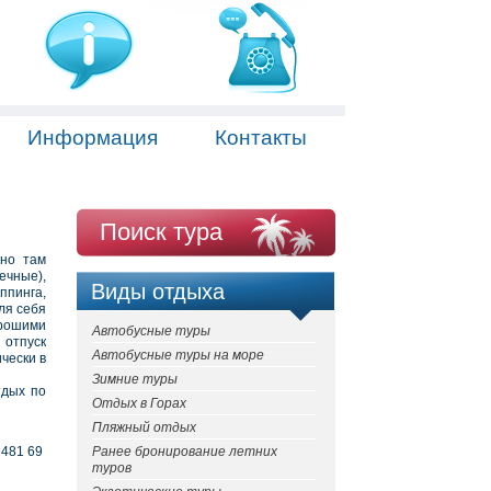
Информация
Контакты
Поиск тура
нно там
ечные),
Виды отдыха
ппинга,
ля себя
орошими
Автобусные туры
 отпуск
Автобусные туры на море
чески в
Зимние туры
тдых по
Отдых в Горах
Пляжный отдых
 481 69
Ранее бронирование летних
туров