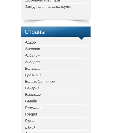
Экзотические туры
Экскурсионные авиа туры
Страны
Алжир
Австрия
Албания
Андорра
Болгария
Бразилия
Великобритания
Венгрия
Вьетнам
Гавайи
Германия
Греция
Грузия
Дания