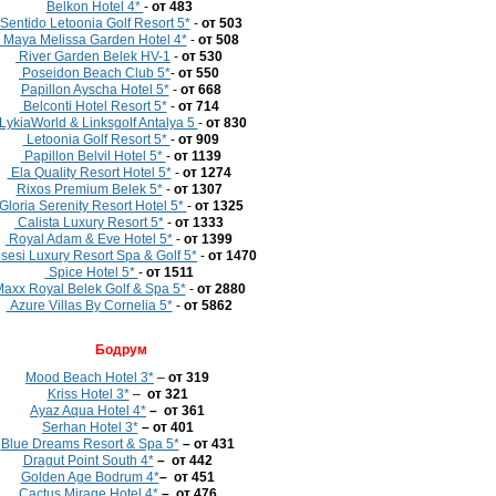
Belkon Hotel 4*
-
от 483
Sentido Letoonia Golf Resort 5*
-
от 503
Maya Melissa Garden Hotel 4*
-
от 508
River Garden Belek HV-1
-
от 530
Poseidon Beach Club 5*
-
от 550
Papillon Ayscha Hotel 5*
-
от 668
Belconti Hotel Resort 5*
-
от 714
LykiaWorld & Linksgolf Antalya 5
-
от 830
Letoonia Golf Resort 5*
-
от 909
Papillon Belvil Hotel 5*
-
от 1139
Ela Quality Resort Hotel 5*
-
от 1274
Rixos Premium Belek 5*
-
от 1307
Gloria Serenity Resort Hotel 5*
-
от 1325
Calista Luxury Resort 5*
-
от 1333
Royal Adam & Eve Hotel 5*
-
от 1399
sesi Luxury Resort Spa & Golf 5*
-
от 1470
Spice Hotel 5*
-
от 1511
axx Royal Belek Golf & Spa 5*
-
от 2880
Azure Villas By Cornelia 5*
-
от 5862
Бодрум
Mood Beach Hotel 3*
–
от 319
Kriss Hotel 3*
–
от 321
Ayaz Aqua Hotel 4*
– от 361
Serhan Hotel 3*
– от 401
Blue Dreams Resort & Spa 5*
– от 431
Dragut Point South 4*
– от 442
Golden Age Bodrum 4*
– от 451
Cactus Mirage Hotel 4*
– от 476