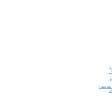
No
Ro
N
Sanatori
Gr