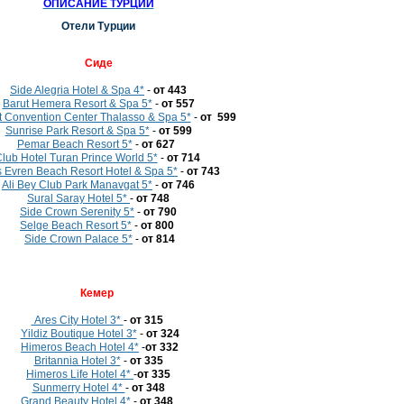
ОПИСАНИЕ ТУРЦИИ
Отели Турции
Cиде
Side Alegria Hotel & Spa 4*
-
от 443
Barut Hemera Resort & Spa 5*
-
от 557
ht Convention Center Thalasso & Spa 5*
-
от 599
Sunrise Park Resort & Spa 5*
-
от 599
Pemar Beach Resort 5*
-
от 627
lub Hotel Turan Prince World 5*
-
от 714
 Evren Beach Resort Hotel & Spa 5*
-
от 743
Ali Bey Club Park Manavgat 5*
-
от 746
Sural Saray Hotel 5*
-
от 748
Side Crown Serenity 5*
-
от 790
Selge Beach Resort 5*
-
от 800
Side Crown Palace 5*
-
от 814
Кемер
Ares City Hotel 3*
-
от 315
Yildiz Boutique Hotel 3*
-
от 324
Himeros Beach Hotel 4*
-
от 332
Britannia Hotel 3*
-
от 335
Himeros Life Hotel 4*
-
от 335
Sunmerry Hotel 4*
-
от 348
Grand Beauty Hotel 4*
-
от 348