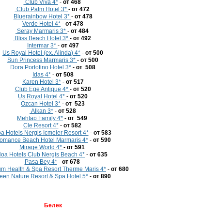
Club Viva 4*
-
от 468
Club Palm Hotel 3*
-
от 472
Bluerainbow Hotel 3*
-
от 478
Verde Hotel 4*
-
от 478
Seray Marmaris 3*
-
от 484
Bliss Beach Hotel 3*
-
от 492
Intermar 3*
-
от 497
Us Royal Hotel (ex. Alinda) 4*
-
от 500
Sun Princess Marmaris 3*
-
от 500
Dora Portofino Hotel 3*
-
от 508
Idas 4*
-
от 508
Karen Hotel 3*
-
от 517
Club Ege Antique 4*
-
от 520
Us Royal Hotel 4*
-
от 520
Ozcan Hotel 3*
-
от 523
Alkan 3*
-
от 528
Mehtap Family 4*
-
от 549
Cle Resort 4*
-
от 582
a Hotels Nergis Icmeler Resort 4*
-
от 583
mance Beach Hotel Marmaris 4*
-
от 590
Mirage World 4*
-
от 591
oa Hotels Club Nergis Beach 4*
-
от 635
Pasa Bey 4*
-
от 678
um Health & Spa Resort Therme Maris 4*
-
от 680
een Nature Resort & Spa Hotel 5*
-
от
890
Белек