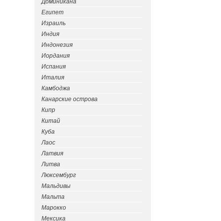
Доминикана
Египет
Израиль
Индия
Индонезия
Иордания
Испания
Италия
Камбоджа
Канарские острова
Кипр
Китай
Куба
Лаос
Латвия
Литва
Люксембург
Мальдивы
Мальта
Марокко
Мексика