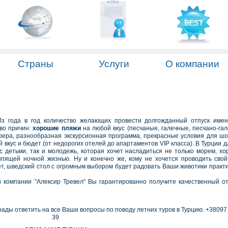
Страны
Услуги
О компании
Из года в год количество желающих провести долгожданный отпуск име
тво причин:
хорошие пляжи
на любой вкус (песчаные, галечные, песчано-гал
ера, разнообразная экскурсионная программа, прекрасные условия для шо
вкус и бюдет (от недорогих отелей до апартаментов VIP класса). В Турции д
с детьми, так и молодежь, которая хочет насладиться не только морем, х
ипящей ночной жизнью. Ну и конечно же, кому не хочется проводить свой
ет, шведский стол с огромным выбором будет радовать Ваши животики практи
й компании "Алексир Тревел" Вы гарантированно получите качественный о
рады ответить на все Ваши вопросы по поводу летних туров в Турцию. +38097
39