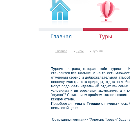
Главная
Туры
Главная
Туры
Турция
Турция
- страна, которая любит туристов. 
становится все больше. И на то есть множес
отменный сервис и доброжелательная атмосф
неописуемая красота природы, отдых на любой 
могут подобрать идеальный отдых как семьи 
условиями и интересными эксурсиями, а и к
"вкусно"? С питанием проблем там не возникн
каждом отеле.
Приобретая
туры в Турцию
от туристическо
невысокой цене.
Сотрудники компании "Алексир Тревел" будут 