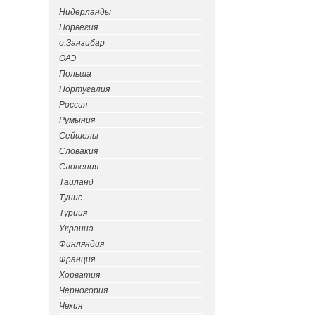
Нидерланды
Норвегия
о.Занзибар
ОАЭ
Польша
Португалия
Россия
Румыния
Сейшелы
Словакия
Словения
Таиланд
Тунис
Турция
Украина
Финляндия
Франция
Хорватия
Черногория
Чехия