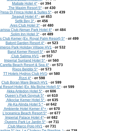
Matiate Hotel 4*
-
от 394
The Maxim Resort 5*
-
от 430
Presa Di Finica Hotel & Suites 5*
-
от 439
Seagull Hotel 4* -
от 453
Sefik Bey 3*
-
от 456
Ares Club Hotel 3*
-
от 480
arissa Club Akman Park Hotel 4*
-
от 484
Solim Inn Hotel 3*
-
от 489
 Club Kemer (Ex. Royal Palm Resort) 5*
-
от 499
Batont Garden Resort 4*
-
от 523
imeros Park Holiday Village HV1
-
от 532
Barut Kemer Resort 5*
-
от 557
Club Salima HV1
-
от 557
Imperial Sunland Hotel 5*
-
от 560
Carelta Beach Resort & Spa 4*
-
от 573
Rixos Beldibi 5*
-
от 573
TT Hotels Hydros Club HV1
-
от 580
Rizzi 4*
-
от 598
Club Boran Mare Beach HV1
-
от 599
 Resort Hotel (Ex. Ma Biche Hotel) 5*
-
от 599
Akka Antedon Hotel 5*
-
от 606
Queen’s Park Goynuk 5*
-
от 610
Alkoclar Kemer Hotel 5*
-
от 635
Ak-Ka Alinda Нotel 5 *
-
от 642
Ambiente Hotel Kemer 4*+
-
от 670
L'oceanica Beach Resort 5*
-
от 677
Imperial Palace Hotel 4*
–
от
682
Queens Park Le Jardin 5*
-
от 711
Club Marco Polo HV1
-
от 731
estige 5* (ех. Le Chateau De Prestige..)
-
от 738