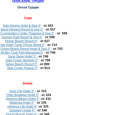
ОПИСАНИЕ ТУРЦИИ
Отели Турции
Cиде
Side Alegria Hotel & Spa 4*
-
от 443
Barut Hemera Resort & Spa 5*
-
от 557
ht Convention Center Thalasso & Spa 5*
-
от 599
Sunrise Park Resort & Spa 5*
-
от 599
Pemar Beach Resort 5*
-
от 627
lub Hotel Turan Prince World 5*
-
от 714
 Evren Beach Resort Hotel & Spa 5*
-
от 743
Ali Bey Club Park Manavgat 5*
-
от 746
Sural Saray Hotel 5*
-
от 748
Side Crown Serenity 5*
-
от 790
Selge Beach Resort 5*
-
от 800
Side Crown Palace 5*
-
от 814
Кемер
Ares City Hotel 3*
-
от 315
Yildiz Boutique Hotel 3*
-
от 324
Himeros Beach Hotel 4*
-
от 332
Britannia Hotel 3*
-
от 335
Himeros Life Hotel 4*
-
от 335
Sunmerry Hotel 4*
-
от 348
Grand Beauty Hotel 4*
-
от 348