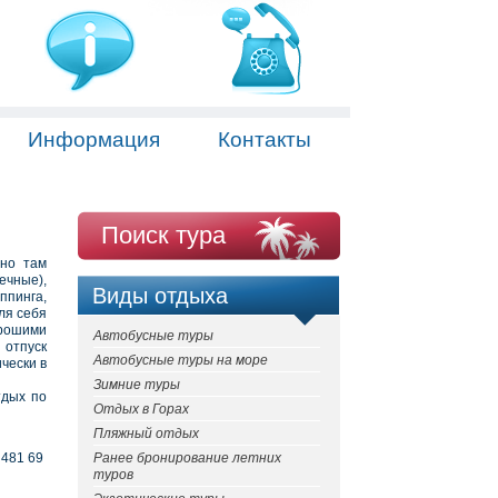
Информация
Контакты
Поиск тура
нно там
ечные),
Виды отдыха
ппинга,
ля себя
орошими
Автобусные туры
 отпуск
Автобусные туры на море
чески в
Зимние туры
тдых по
Отдых в Горах
Пляжный отдых
 481 69
Ранее бронирование летних
туров