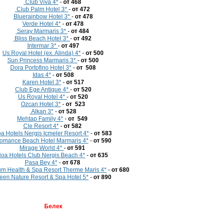
Club Viva 4*
-
от 468
Club Palm Hotel 3*
-
от 472
Bluerainbow Hotel 3*
-
от 478
Verde Hotel 4*
-
от 478
Seray Marmaris 3*
-
от 484
Bliss Beach Hotel 3*
-
от 492
Intermar 3*
-
от 497
Us Royal Hotel (ex. Alinda) 4*
-
от 500
Sun Princess Marmaris 3*
-
от 500
Dora Portofino Hotel 3*
-
от 508
Idas 4*
-
от 508
Karen Hotel 3*
-
от 517
Club Ege Antique 4*
-
от 520
Us Royal Hotel 4*
-
от 520
Ozcan Hotel 3*
-
от 523
Alkan 3*
-
от 528
Mehtap Family 4*
-
от 549
Cle Resort 4*
-
от 582
a Hotels Nergis Icmeler Resort 4*
-
от 583
mance Beach Hotel Marmaris 4*
-
от 590
Mirage World 4*
-
от 591
oa Hotels Club Nergis Beach 4*
-
от 635
Pasa Bey 4*
-
от 678
um Health & Spa Resort Therme Maris 4*
-
от 680
een Nature Resort & Spa Hotel 5*
-
от
890
Белек