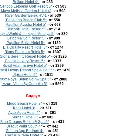
Belkon Hotel 4*
-
от 483
Sentido Letoonia Golf Resort 5*
-
от 503
Maya Melissa Garden Hotel 4*
-
от 508
River Garden Belek HV-1
-
от 530
Poseidon Beach Club 5*
-
от 550
Papillon Ayscha Hotel 5*
-
от 668
Belconti Hotel Resort 5*
-
от 714
LykiaWorld & Linksgolf Antalya 5
-
от 830
Letoonia Golf Resort 5*
-
от 909
Papillon Belvil Hotel 5*
-
от 1139
Ela Quality Resort Hotel 5*
-
от 1274
Rixos Premium Belek 5*
-
от 1307
Gloria Serenity Resort Hotel 5*
-
от 1325
Calista Luxury Resort 5*
-
от 1333
Royal Adam & Eve Hotel 5*
-
от 1399
sesi Luxury Resort Spa & Golf 5*
-
от 1470
Spice Hotel 5*
-
от 1511
axx Royal Belek Golf & Spa 5*
-
от 2880
Azure Villas By Cornelia 5*
-
от 5862
Бодрум
Mood Beach Hotel 3*
–
от 319
Kriss Hotel 3*
–
от 321
Ayaz Aqua Hotel 4*
– от 361
Serhan Hotel 3*
– от 401
Blue Dreams Resort & Spa 5*
– от 431
Dragut Point South 4*
– от 442
Golden Age Bodrum 4*
– от 451
Cactus Mirage Hotel 4*
– от 476