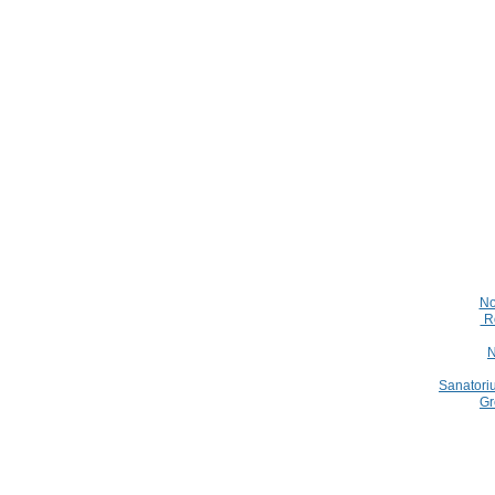
No
Ro
N
Sanatori
Gr