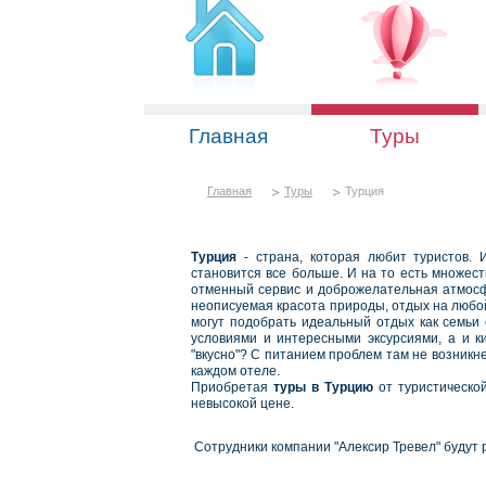
Главная
Туры
Главная
Туры
Турция
Турция
- страна, которая любит туристов. 
становится все больше. И на то есть множес
отменный сервис и доброжелательная атмосф
неописуемая красота природы, отдых на любой 
могут подобрать идеальный отдых как семьи 
условиями и интересными эксурсиями, а и к
"вкусно"? С питанием проблем там не возникн
каждом отеле.
Приобретая
туры в Турцию
от туристическо
невысокой цене.
Сотрудники компании "Алексир Тревел" будут 