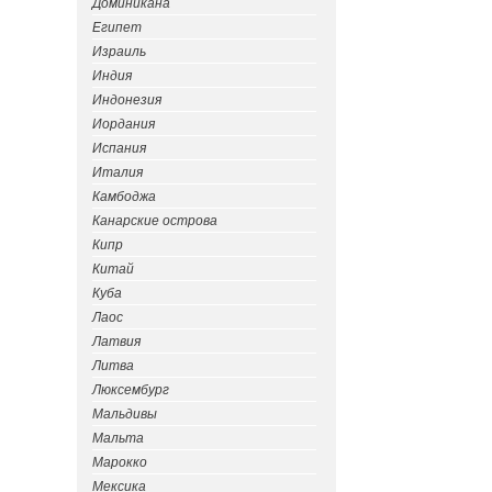
Доминикана
Египет
Израиль
Индия
Индонезия
Иордания
Испания
Италия
Камбоджа
Канарские острова
Кипр
Китай
Куба
Лаос
Латвия
Литва
Люксембург
Мальдивы
Мальта
Марокко
Мексика