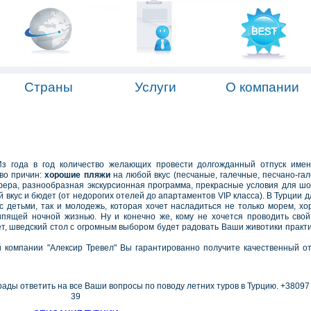
Страны
Услуги
О компании
Из года в год количество желающих провести долгожданный отпуск име
тво причин:
хорошие пляжи
на любой вкус (песчаные, галечные, песчано-гал
ера, разнообразная экскурсионная программа, прекрасные условия для шо
вкус и бюдет (от недорогих отелей до апартаментов VIP класса). В Турции д
с детьми, так и молодежь, которая хочет насладиться не только морем, х
ипящей ночной жизнью. Ну и конечно же, кому не хочется проводить свой
ет, шведский стол с огромным выбором будет радовать Ваши животики практи
й компании "Алексир Тревел" Вы гарантированно получите качественный о
рады ответить на все Ваши вопросы по поводу летних туров в Турцию. +38097
39