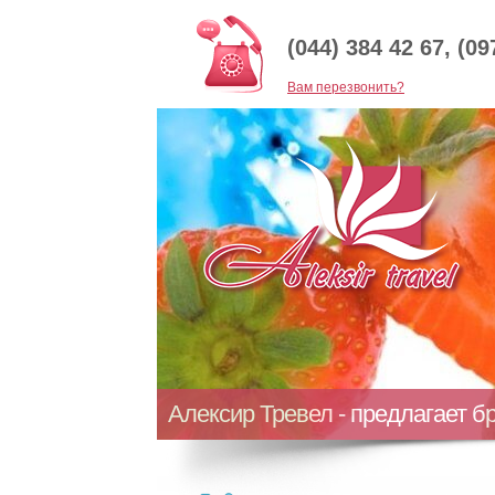
(044) 384 42 67, (09
Baм перезвонить?
Алексир Тревел - предлагает б