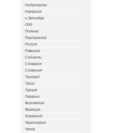
Нидерланды
Норвегия
о.Занзибар
ОАЭ
Польша
Португалия
Россия
Румыния
Сейшелы
Словакия
Словения
Таиланд
Тунис
Турция
Украина
Финляндия
Франция
Хорватия
Черногория
Чехия