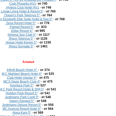
Club Phaselis HV1
-
от 740
Hydros Club Hotel HV1
-
от 746
Limak Limra Hotel & Resort 5*
-
от 760
Queen's Park Tekirova 5*
-
от 764
 Elizabeth Elite Suite Hotel & Spa 5*
-
от 768
Zena Resort Hotel 5*
–
от
776
Palmet Resort 5*
-
от 833
Eldar Resort 4*
-
от 995
Simena Sun Club 5*
-
от 1117
Rixos Tekirova 5*
-
от 1126
Vogue Hotel Kemer 5*
-
от 1330
Rixos Sungate 5*
-
от 1461
Аланья
-
Infiniti Beach Hotel 4*
от 374
M.C Mahberi Beach Hotel 4*
-
от 525
Club Hotel Ulaslar 4*
-
от 475
MCS Oasis Beach Club 4*
-
от 475
Aventura Park 5*
-
от 527
M.C Park Resort Hotel & SPA 5*
-
от 541
Holiday Park Resort 5*
-
от 541
Justiniano Park Conti 5*
-
от 546
Happy Elegant 5*
-
от 548
Justiniano Deluxe Resort 5*
-
от 550
MC Arancia Resort Hotel 5*
-
от 564
Alara Kum 5*
-
от 569