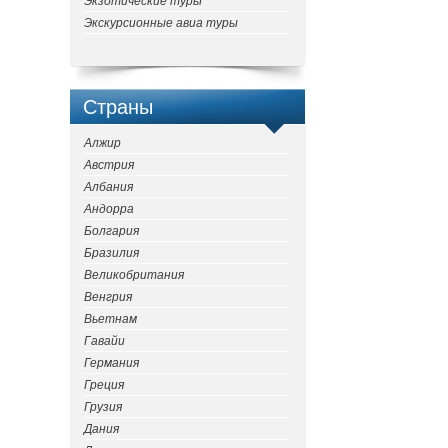
Экзотические туры
Экскурсионные авиа туры
Страны
Алжир
Австрия
Албания
Андорра
Болгария
Бразилия
Великобритания
Венгрия
Вьетнам
Гавайи
Германия
Греция
Грузия
Дания