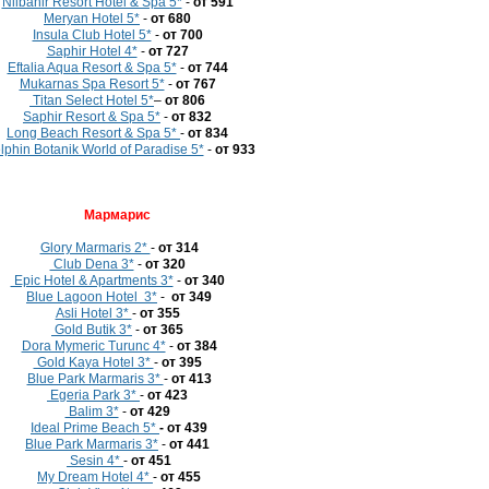
Nilbahir Resort Hotel & Spa 5*
-
от 591
Meryan Hotel 5*
-
от 680
Insula Club Hotel 5*
-
от 700
Saphir Hotel 4*
-
от 727
Eftalia Aqua Resort & Spa 5*
-
от 744
Mukarnas Spa Resort 5*
-
от 767
Titan Select Hotel 5*
–
от
806
Saphir Resort & Spa 5*
-
от 832
Long Beach Resort & Spa 5*
-
от 834
lphin Botanik World of Paradise 5*
-
от 933
Мармарис
Glory Marmaris 2*
-
от 314
Club Dena 3*
-
от 320
Epic Hotel & Apartments 3*
-
от 340
Blue Lagoon Hotel 3*
-
от 349
Asli Hotel 3*
-
от 355
Gold Butik 3*
-
от 365
Dora Mymeric Turunc 4*
-
от 384
Gold Kaya Hotel 3*
-
от 395
Blue Park Marmaris 3*
-
от 413
Egeria Park 3*
-
от 423
Balim 3*
-
от 429
Ideal Prime Beach 5*
- от 439
Blue Park Marmaris 3*
-
от 441
Sesin 4*
-
от 451
My Dream Hotel 4*
-
от 455