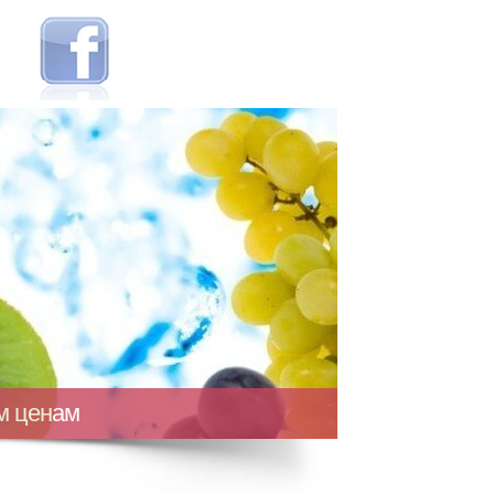
ым ценам