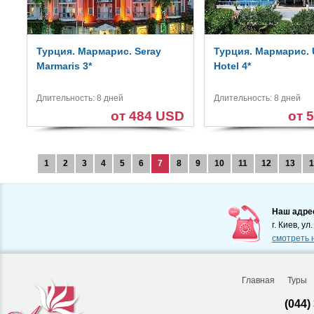
Турция. Мармарис. Seray
Турция. Мармарис. 
Marmaris 3*
Hotel 4*
Длительность: 8 дней
Длительность: 8 дней
от 484 USD
от 
1
2
3
4
5
6
7
8
9
10
11
12
13
1
Наш адре
г. Киев, ул
смотреть 
Главная
Туры
(044)