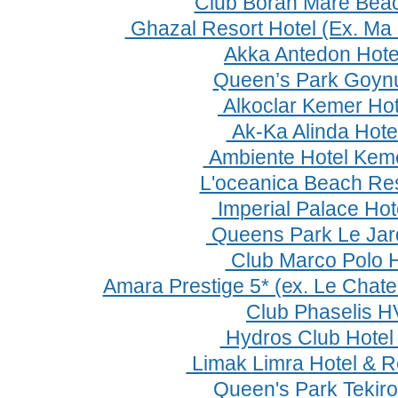
Club Boran Mare Bea
Ghazal Resort Hotel (Ex. Ma 
Akka Antedon Hote
Queen’s Park Goyn
Alkoclar Kemer Hot
Ak-Ka Alinda Нotel
Ambiente Hotel Kem
L'oceanica Beach Res
Imperial Palace Hot
Queens Park Le Jard
Club Marco Polo 
Amara Prestige 5* (ех. Le Chate
Club Phaselis H
Hydros Club Hotel
Limak Limra Hotel & R
Queen's Park Tekir