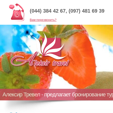
(044) 384 42 67, (097) 481 69 39
Baм перезвонить?
Алексир Тревел - предлагает бронирование т