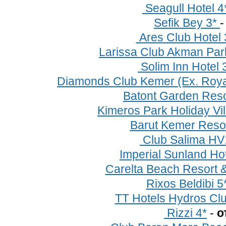
Seagull Hotel 4*
Sefik Bey 3*
Ares Club Hotel 
Larissa Club Akman Park
Solim Inn Hotel 
Diamonds Club Kemer (Ex. Roya
Batont Garden Reso
Kimeros Park Holiday Vi
Barut Kemer Resor
Club Salima HV
Imperial Sunland Ho
Carelta Beach Resort 
Rixos Beldibi 5
TT Hotels Hydros Cl
Rizzi 4*
-
о