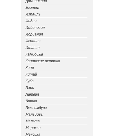
Доминикана
Египет
Израиль
Индия
Индонезия
Иордания
Испания
Италия
Камбоджа
Канарские острова
Кипр
Китай
Куба
Лаос
Латвия
Литва
Люксембург
Мальдивы
Мальта
Марокко
Мексика