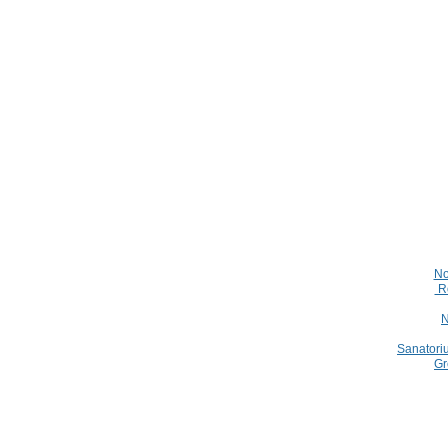
No
Ro
N
Sanatori
Gr