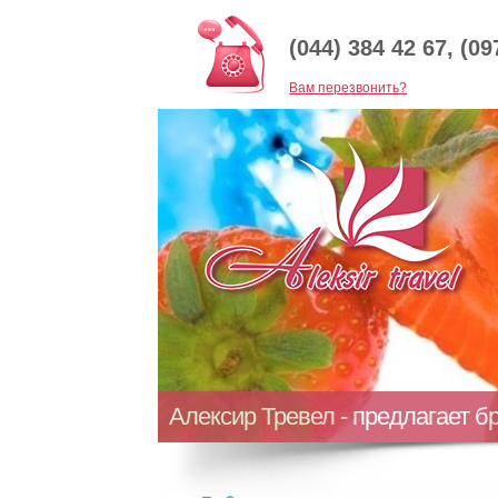
(044) 384 42 67, (09
Baм перезвонить?
Алексир Тревел - предлагает б