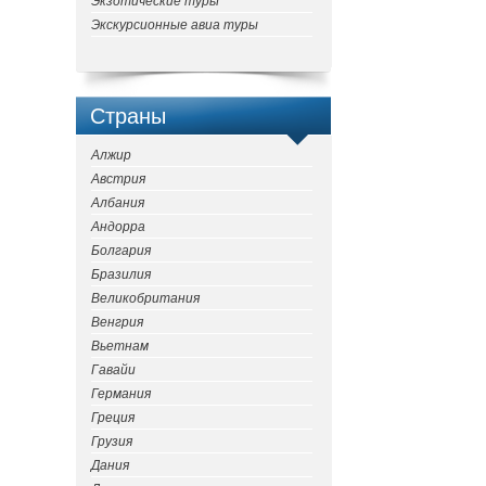
Экзотические туры
Экскурсионные авиа туры
Страны
Алжир
Австрия
Албания
Андорра
Болгария
Бразилия
Великобритания
Венгрия
Вьетнам
Гавайи
Германия
Греция
Грузия
Дания