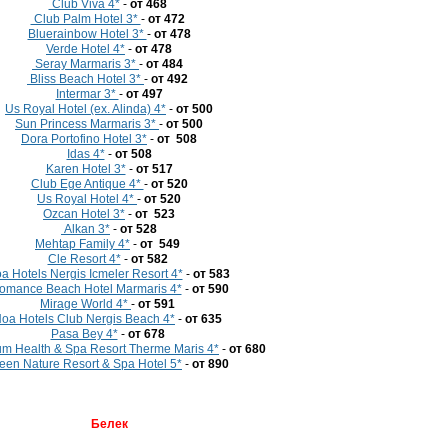
Club Viva 4*
-
от 468
Club Palm Hotel 3*
-
от 472
Bluerainbow Hotel 3*
-
от 478
Verde Hotel 4*
-
от 478
Seray Marmaris 3*
-
от 484
Bliss Beach Hotel 3*
-
от 492
Intermar 3*
-
от 497
Us Royal Hotel (ex. Alinda) 4*
-
от 500
Sun Princess Marmaris 3*
-
от 500
Dora Portofino Hotel 3*
-
от 508
Idas 4*
-
от 508
Karen Hotel 3*
-
от 517
Club Ege Antique 4*
-
от 520
Us Royal Hotel 4*
-
от 520
Ozcan Hotel 3*
-
от 523
Alkan 3*
-
от 528
Mehtap Family 4*
-
от 549
Cle Resort 4*
-
от 582
a Hotels Nergis Icmeler Resort 4*
-
от 583
mance Beach Hotel Marmaris 4*
-
от 590
Mirage World 4*
-
от 591
oa Hotels Club Nergis Beach 4*
-
от 635
Pasa Bey 4*
-
от 678
um Health & Spa Resort Therme Maris 4*
-
от 680
een Nature Resort & Spa Hotel 5*
-
от
890
Белек