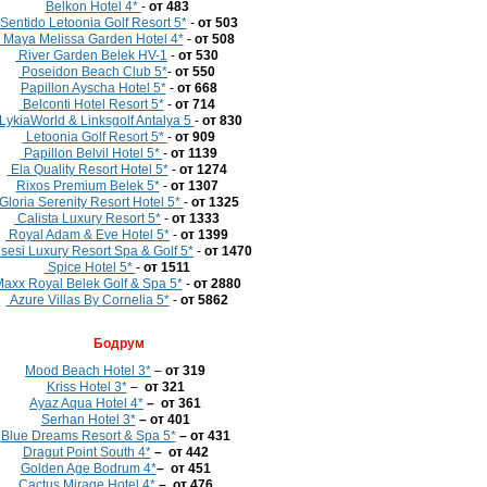
Belkon Hotel 4*
-
от 483
Sentido Letoonia Golf Resort 5*
-
от 503
Maya Melissa Garden Hotel 4*
-
от 508
River Garden Belek HV-1
-
от 530
Poseidon Beach Club 5*
-
от 550
Papillon Ayscha Hotel 5*
-
от 668
Belconti Hotel Resort 5*
-
от 714
LykiaWorld & Linksgolf Antalya 5
-
от 830
Letoonia Golf Resort 5*
-
от 909
Papillon Belvil Hotel 5*
-
от 1139
Ela Quality Resort Hotel 5*
-
от 1274
Rixos Premium Belek 5*
-
от 1307
Gloria Serenity Resort Hotel 5*
-
от 1325
Calista Luxury Resort 5*
-
от 1333
Royal Adam & Eve Hotel 5*
-
от 1399
sesi Luxury Resort Spa & Golf 5*
-
от 1470
Spice Hotel 5*
-
от 1511
axx Royal Belek Golf & Spa 5*
-
от 2880
Azure Villas By Cornelia 5*
-
от 5862
Бодрум
Mood Beach Hotel 3*
–
от 319
Kriss Hotel 3*
–
от 321
Ayaz Aqua Hotel 4*
– от 361
Serhan Hotel 3*
– от 401
Blue Dreams Resort & Spa 5*
– от 431
Dragut Point South 4*
– от 442
Golden Age Bodrum 4*
– от 451
Cactus Mirage Hotel 4*
– от 476