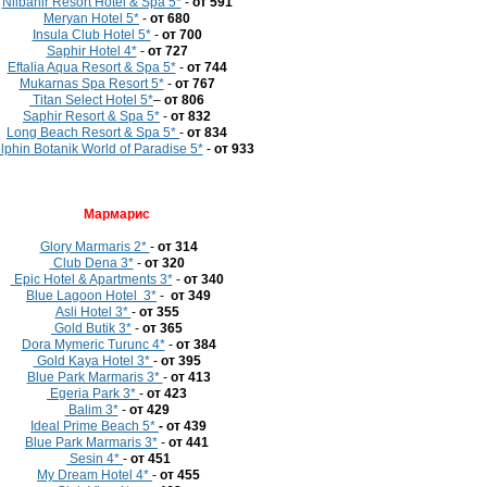
Nilbahir Resort Hotel & Spa 5*
-
от 591
Meryan Hotel 5*
-
от 680
Insula Club Hotel 5*
-
от 700
Saphir Hotel 4*
-
от 727
Eftalia Aqua Resort & Spa 5*
-
от 744
Mukarnas Spa Resort 5*
-
от 767
Titan Select Hotel 5*
–
от
806
Saphir Resort & Spa 5*
-
от 832
Long Beach Resort & Spa 5*
-
от 834
lphin Botanik World of Paradise 5*
-
от 933
Мармарис
Glory Marmaris 2*
-
от 314
Club Dena 3*
-
от 320
Epic Hotel & Apartments 3*
-
от 340
Blue Lagoon Hotel 3*
-
от 349
Asli Hotel 3*
-
от 355
Gold Butik 3*
-
от 365
Dora Mymeric Turunc 4*
-
от 384
Gold Kaya Hotel 3*
-
от 395
Blue Park Marmaris 3*
-
от 413
Egeria Park 3*
-
от 423
Balim 3*
-
от 429
Ideal Prime Beach 5*
- от 439
Blue Park Marmaris 3*
-
от 441
Sesin 4*
-
от 451
My Dream Hotel 4*
-
от 455