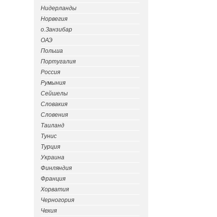
Нидерланды
Норвегия
о.Занзибар
ОАЭ
Польша
Португалия
Россия
Румыния
Сейшелы
Словакия
Словения
Таиланд
Тунис
Турция
Украина
Финляндия
Франция
Хорватия
Черногория
Чехия