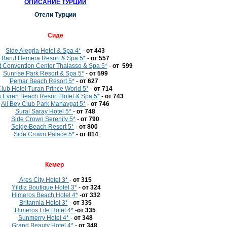
ОПИСАНИЕ ТУРЦИИ
Отели Турции
Cиде
Side Alegria Hotel & Spa 4*
-
от 443
Barut Hemera Resort & Spa 5*
-
от 557
ht Convention Center Thalasso & Spa 5*
-
от 599
Sunrise Park Resort & Spa 5*
-
от 599
Pemar Beach Resort 5*
-
от 627
lub Hotel Turan Prince World 5*
-
от 714
 Evren Beach Resort Hotel & Spa 5*
-
от 743
Ali Bey Club Park Manavgat 5*
-
от 746
Sural Saray Hotel 5*
-
от 748
Side Crown Serenity 5*
-
от 790
Selge Beach Resort 5*
-
от 800
Side Crown Palace 5*
-
от 814
Кемер
Ares City Hotel 3*
-
от 315
Yildiz Boutique Hotel 3*
-
от 324
Himeros Beach Hotel 4*
-
от 332
Britannia Hotel 3*
-
от 335
Himeros Life Hotel 4*
-
от 335
Sunmerry Hotel 4*
-
от 348
Grand Beauty Hotel 4*
-
от 348