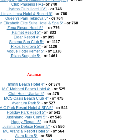
Club Phaselis HV1
-
от 740
Hydros Club Hotel HV1
-
от 746
Limak Limra Hotel & Resort 5*
-
от 760
Queen's Park Tekirova 5*
-
от 764
 Elizabeth Elite Suite Hotel & Spa 5*
-
от 768
Zena Resort Hotel 5*
–
от
776
Palmet Resort 5*
-
от 833
Eldar Resort 4*
-
от 995
Simena Sun Club 5*
-
от 1117
Rixos Tekirova 5*
-
от 1126
Vogue Hotel Kemer 5*
-
от 1330
Rixos Sungate 5*
-
от 1461
Аланья
-
Infiniti Beach Hotel 4*
от 374
M.C Mahberi Beach Hotel 4*
-
от 525
Club Hotel Ulaslar 4*
-
от 475
MCS Oasis Beach Club 4*
-
от 475
Aventura Park 5*
-
от 527
M.C Park Resort Hotel & SPA 5*
-
от 541
Holiday Park Resort 5*
-
от 541
Justiniano Park Conti 5*
-
от 546
Happy Elegant 5*
-
от 548
Justiniano Deluxe Resort 5*
-
от 550
MC Arancia Resort Hotel 5*
-
от 564
Alara Kum 5*
-
от 569