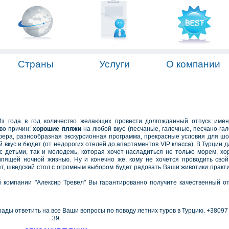
Страны
Услуги
О компании
Из года в год количество желающих провести долгожданный отпуск име
тво причин:
хорошие пляжи
на любой вкус (песчаные, галечные, песчано-гал
ера, разнообразная экскурсионная программа, прекрасные условия для шо
вкус и бюдет (от недорогих отелей до апартаментов VIP класса). В Турции д
с детьми, так и молодежь, которая хочет насладиться не только морем, х
ипящей ночной жизнью. Ну и конечно же, кому не хочется проводить свой
ет, шведский стол с огромным выбором будет радовать Ваши животики практи
й компании "Алексир Тревел" Вы гарантированно получите качественный о
рады ответить на все Ваши вопросы по поводу летних туров в Турцию. +38097
39