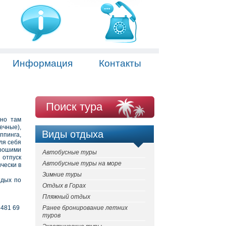
Информация
Контакты
Поиск тура
нно там
ечные),
Виды отдыха
ппинга,
ля себя
орошими
Автобусные туры
 отпуск
Автобусные туры на море
чески в
Зимние туры
тдых по
Отдых в Горах
Пляжный отдых
 481 69
Ранее бронирование летних
туров