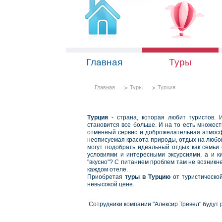
Главная
Туры
Главная
Туры
Турция
Турция
- страна, которая любит туристов. 
становится все больше. И на то есть множес
отменный сервис и доброжелательная атмосф
неописуемая красота природы, отдых на любой 
могут подобрать идеальный отдых как семьи 
условиями и интересными эксурсиями, а и к
"вкусно"? С питанием проблем там не возникн
каждом отеле.
Приобретая
туры в Турцию
от туристическо
невысокой цене.
Сотрудники компании "Алексир Тревел" будут 